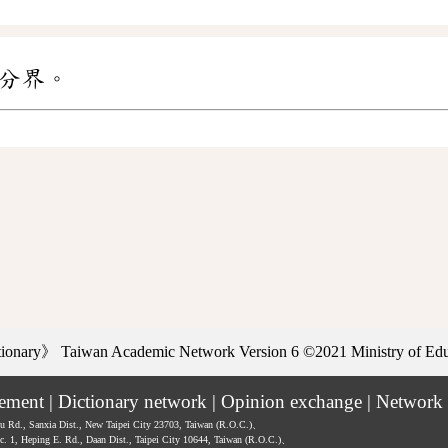
分界。
ctionary》
Taiwan Academic Network Version 6
©2021 Ministry of Educ
tement
|
Dictionary network
|
Opinion exchange
|
Network 
hu Rd., Sanxia Dist., New Taipei City 23703, Taiwan (R.O.C.)、
ec. 1, Heping E. Rd., Daan Dist., Taipei City 10644, Taiwan (R.O.C.)、