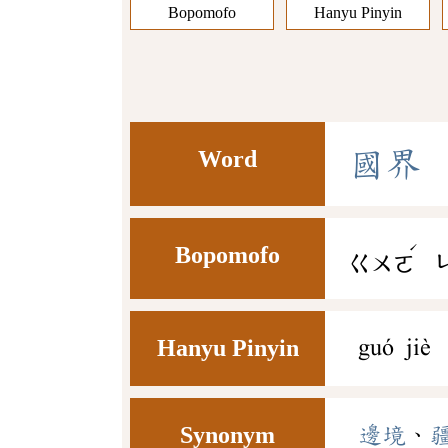
Bopomofo
Hanyu Pinyin
Word
國
界
ˊ
Bopomofo
ㄍㄨㄛ
Hanyu Pinyin
guó jiè
Synonym
邊境
、