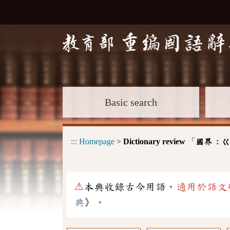
Basic search
:::
Homepage
>
Dictionary review
「
國界 :
ㄍ
⚠
本典收錄古今用語，
適用於語文
典
》。