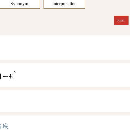
Synonym
Interpretation
Small
ˋ
ㄐㄧㄝ
疆域