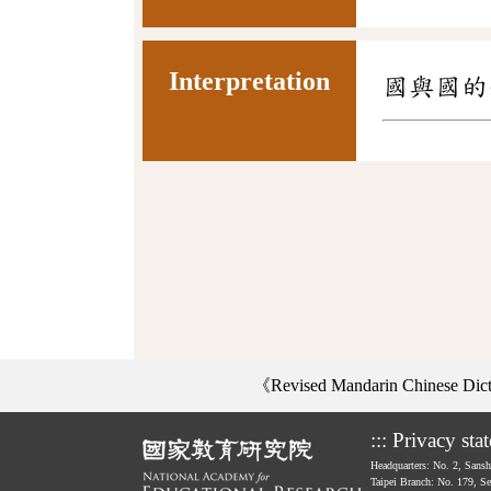
Interpretation
國與國的
《Revised Mandarin Chinese Di
:::
Privacy sta
Headquarters: No. 2, Sans
Taipei Branch: No. 179, S