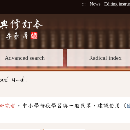
:::
News
Editing instru
Advanced search
Radical index
ˊ
ˋ
」
ㄨㄛ
ㄐㄧㄝ
研究者
，中小學階段學習與一般民眾，建議使用《