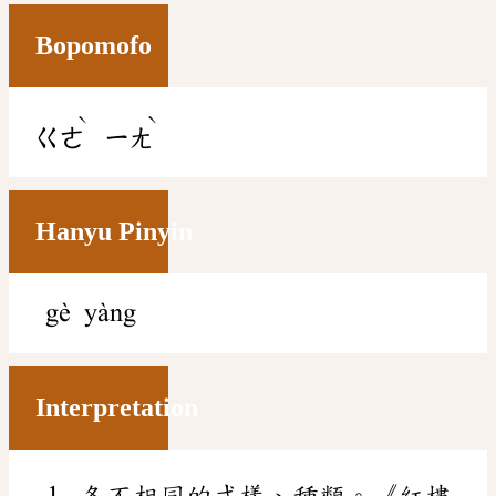
Bopomofo
ˋ
ˋ
ㄍㄜ
ㄧㄤ
Hanyu Pinyin
gè yàng
Interpretation
各不相同的式樣、種類。《紅樓