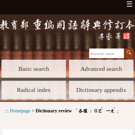
☰
Basic search
Advanced search
Radical index
Dictionary appendix
ˋ
ˋ
:::
Homepage
>
Dictionary review
「
」
各樣 :
ㄍㄜ
ㄧㄤ