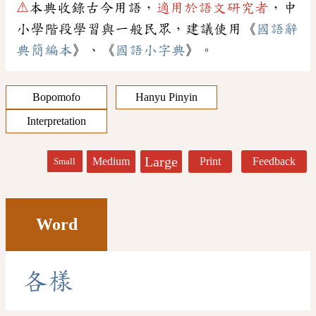
⚠
本典收錄古今用語，
適用於語文研究者
，中
小學階段學習與一般民眾，建議使用《
國語辭
典簡編本
》、《
國語小字典
》。
Bopomofo
Hanyu Pinyin
Interpretation
Large
Medium
Print
Feedback
Small
Word
各
樣