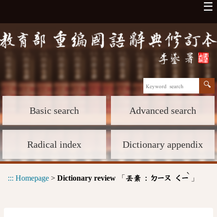
☰
Basic search
Advanced search
Radical index
Dictionary appendix
ˋ
:::
Homepage
>
Dictionary review
「
」
丟棄 :
ㄉㄧㄡ
ㄑㄧ