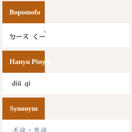
Bopomofo
ˋ
ㄉㄧㄡ
ㄑㄧ
Hanyu Pinyin
diū qì
Synonym
丟掉
、
甩掉