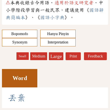
⚠
本典收錄古今用語，
適用於語文研究者
，中
小學階段學習與一般民眾，建議使用《
國語辭
典簡編本
》、《
國語小字典
》。
Bopomofo
Hanyu Pinyin
Synonym
Interpretation
Large
Medium
Print
Feedback
Small
Word
丟
棄