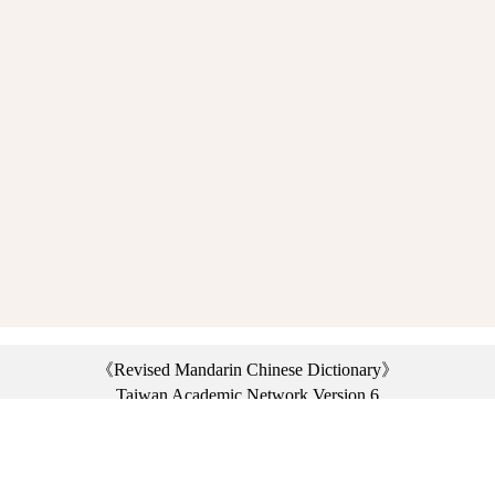
《Revised Mandarin Chinese Dictionary》
Taiwan Academic Network Version 6
©2021 Ministry of Education, R.O.C. All rights reserved.