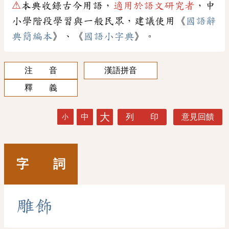
⚠
本典收錄古今用語，
適用於語文研究者
，中
小學階段學習與一般民眾，建議使用《
國語辭
典簡編本
》、《
國語小字典
》。
注 音
漢語拼音
釋 義
大
中
列 印
意見回饋
小
字 詞
雕
飾