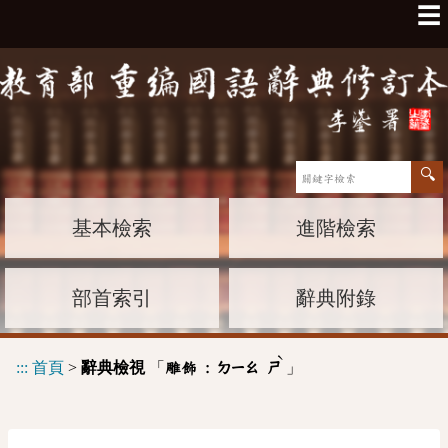
☰
基本檢索
進階檢索
部首索引
辭典附錄
ˋ
:::
首頁
>
辭典檢視
「
」
雕飾 :
ㄉㄧㄠ
ㄕ