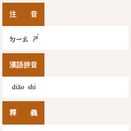
注 音
ˋ
ㄉㄧㄠ
ㄕ
漢語拼音
diāo shì
釋 義