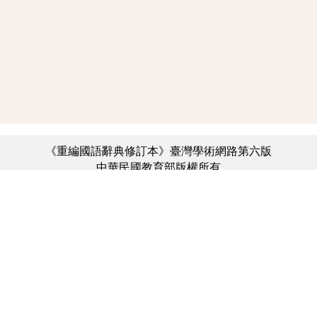
《重編國語辭典修訂本》臺灣學術網路第六版
中華民國教育部版權所有
:::
個資法及隱私聲明
|
辭典公眾授權網
|
意見交流
|
網網相連
三峽總院區地址：新北市三峽區三樹路2號、
︿
臺北院區地址：臺北市大安區和平東路一段179號、
臺中院區地址：臺中市豐原區師範街67號
電話總機：(02)7740-7890、
傳真：(02)7740-7064、
TANet VoIP：9009-7890