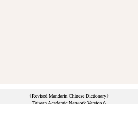
《Revised Mandarin Chinese Dictionary》
Taiwan Academic Network Version 6
©2021 Ministry of Education, R.O.C. All rights reserved.