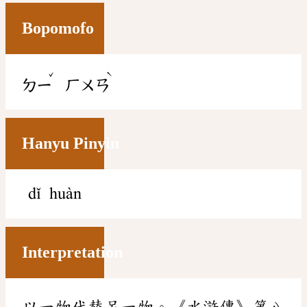
Bopomofo
ˇ
ˋ
ㄉㄧ
ㄏㄨㄢ
Hanyu Pinyin
dǐ huàn
Interpretation
以一物代替另一物。《水滸傳》第八