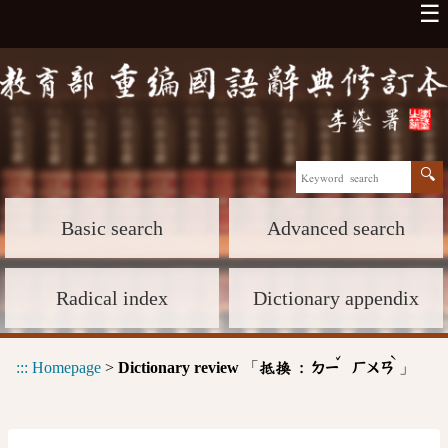
☰
Basic search
Advanced search
Radical index
Dictionary appendix
ˇ
ˋ
:::
Homepage
>
Dictionary review
「
」
抵換 :
ㄉㄧ
ㄏㄨㄢ