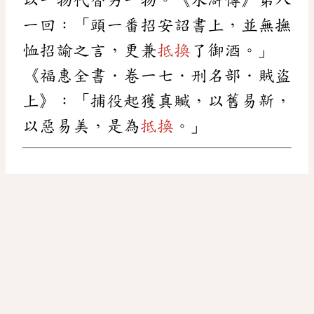
一回：「頭一番招安詔書上，並無撫
恤招諭之言，更兼
抵換
了御酒。」
《福惠全書．卷一七．刑名部．賊盜
上》：「捕役起獲真贓，以舊易新，
以惡易美，是為
抵換
。」