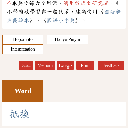
⚠
本典收錄古今用語，
適用於語文研究者
，中
小學階段學習與一般民眾，建議使用《
國語辭
典簡編本
》、《
國語小字典
》。
Bopomofo
Hanyu Pinyin
Interpretation
Large
Medium
Print
Feedback
Small
Word
抵
換