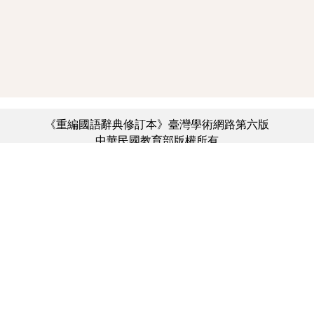
《重編國語辭典修訂本》臺灣學術網路第六版
中華民國教育部版權所有
:::
個資法及隱私聲明
|
辭典公眾授權網
|
意見交流
|
網網相連
三峽總院區地址：新北市三峽區三樹路2號、
︿
臺北院區地址：臺北市大安區和平東路一段179號、
臺中院區地址：臺中市豐原區師範街67號
電話總機：(02)7740-7890、
傳真：(02)7740-7064、
TANet VoIP：9009-7890
線上人數: 1493