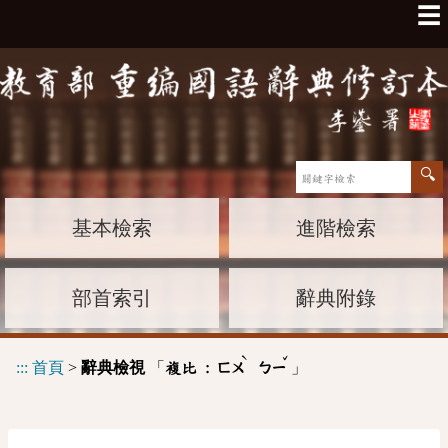
☰
基本檢索
進階檢索
部首索引
辭典附錄
ˋ
ˇ
:::
首頁
>
辭典檢視
「
」
複比 :
ㄈㄨ
ㄅㄧ