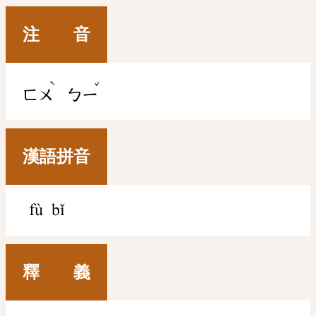
注 音
ˋ
ˇ
ㄈㄨ
ㄅㄧ
漢語拼音
fù bǐ
釋 義