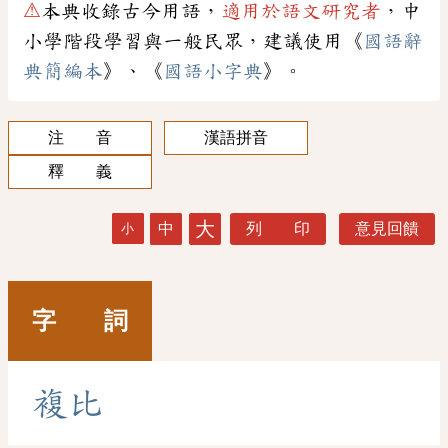
⚠
本典收錄古今用語，
適用於語文研究者
，中
小學階段學習與一般民眾，建議使用《
國語辭
典簡編本
》、《
國語小字典
》。
注 音
漢語拼音
釋 義
大
中
列 印
意見回饋
小
字 詞
複
比