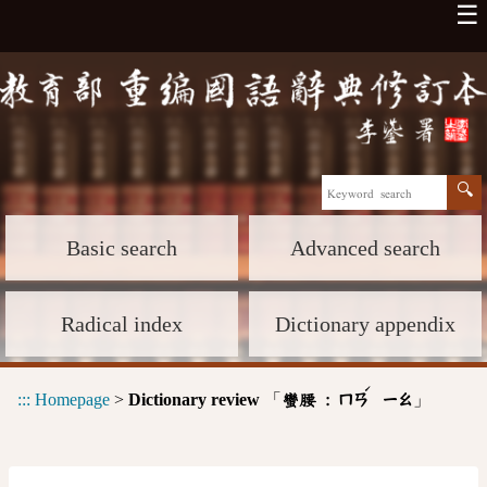
☰
Basic search
Advanced search
Radical index
Dictionary appendix
ˊ
:::
Homepage
>
Dictionary review
「
」
蠻腰 :
ㄇㄢ
ㄧㄠ