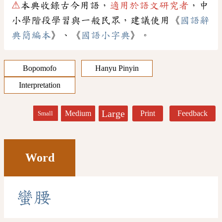
⚠
本典收錄古今用語，
適用於語文研究者
，中
小學階段學習與一般民眾，建議使用《
國語辭
典簡編本
》、《
國語小字典
》。
Bopomofo
Hanyu Pinyin
Interpretation
Large
Medium
Print
Feedback
Small
Word
蠻
腰