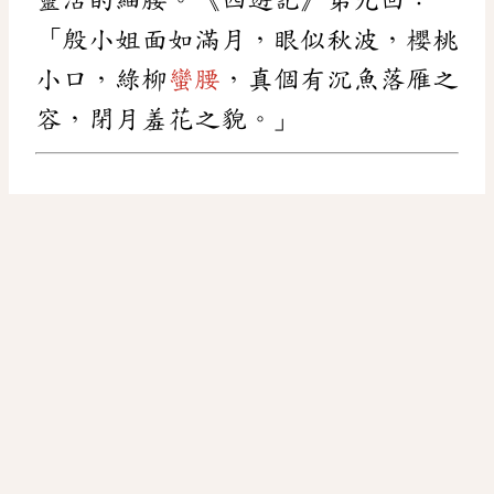
「殷小姐面如滿月，眼似秋波，櫻桃
小口，綠柳
蠻腰
，真個有沉魚落雁之
容，閉月羞花之貌。」