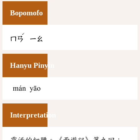
Bopomofo
ˊ
ㄇㄢ
ㄧㄠ
Hanyu Pinyin
mán yāo
Interpretation
靈活的細腰。《西遊記》第九回：