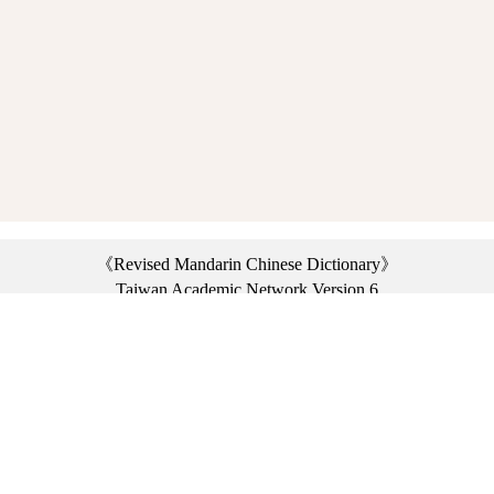
《Revised Mandarin Chinese Dictionary》
Taiwan Academic Network Version 6
©2021 Ministry of Education, R.O.C. All rights reserved.
︿
:::
Privacy statement
|
Dictionary network
|
Opinion exchange
|
Network Links