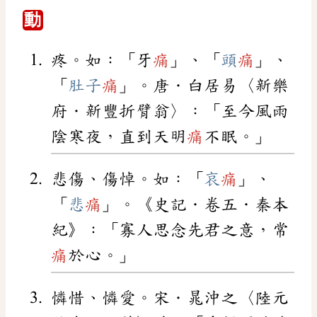
動
疼。如：「牙
痛
」、「
頭
痛
」、
「
肚子
痛
」。唐．白居易〈新樂
府．新豐折臂翁〉：「至今風雨
陰寒夜，直到天明
痛
不眠。」
悲傷、傷悼。如：「
哀
痛
」、
「
悲
痛
」。《史記．卷五．秦本
紀》：「寡人思念先君之意，常
痛
於心。」
憐惜、憐愛。宋．晁沖之〈陸元