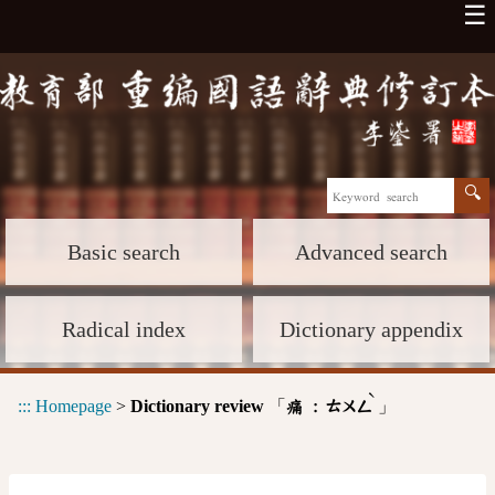
☰
Basic search
Advanced search
Radical index
Dictionary appendix
ˋ
:::
Homepage
>
Dictionary review
「
」
痛 :
ㄊㄨㄥ