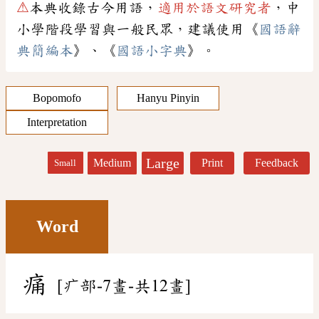
⚠
本典收錄古今用語，
適用於語文研究者
，中
小學階段學習與一般民眾，建議使用《
國語辭
典簡編本
》、《
國語小字典
》。
Bopomofo
Hanyu Pinyin
Interpretation
Large
Medium
Print
Feedback
Small
Word
痛
[疒部-7畫-共12畫]