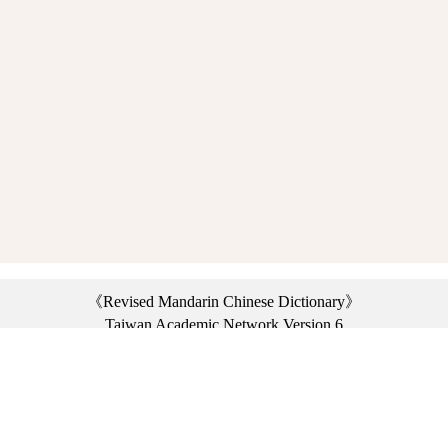
《Revised Mandarin Chinese Dictionary》
Taiwan Academic Network Version 6
©2021 Ministry of Education, R.O.C. All rights reserved.