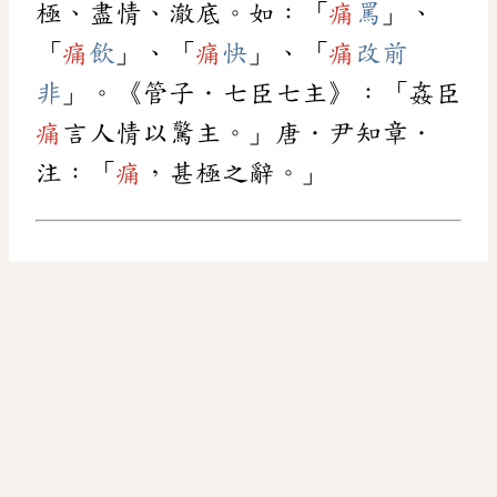
極、盡情、澈底。如：「
痛
罵
」、
「
痛
飲
」、「
痛
快
」、「
痛
改前
非
」。《管子．七臣七主》：「姦臣
痛
言人情以驚主。」唐．尹知章．
注：「
痛
，甚極之辭。」