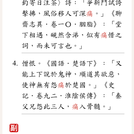
釣寄日注茶〉詩：「爭新鬥試誇
擊拂，風俗移人可深
痛
。」《聊
齋志異．卷一〇．胭脂》：「堂
下相遇，靦然含涕，似有
痛
惜之
詞，而未可言也。」
憎恨。《國語．楚語下》：「又
能上下說於鬼神，順道其欲惡，
使神無有怨
痛
於楚國。」《史
記．卷九二．淮陰侯傳》：「秦
父兄怨此三人，
痛
入骨髓。」
副