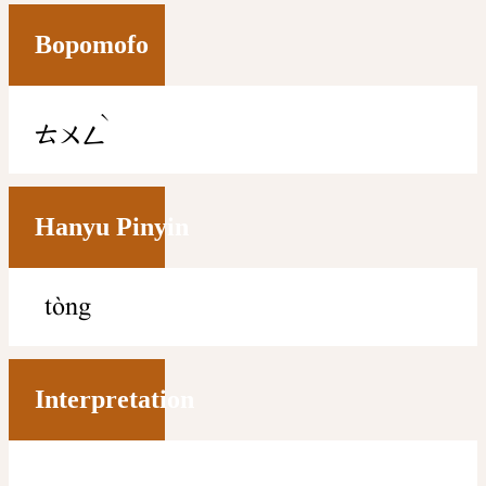
Bopomofo
ˋ
ㄊㄨㄥ
Hanyu Pinyin
tòng
Interpretation