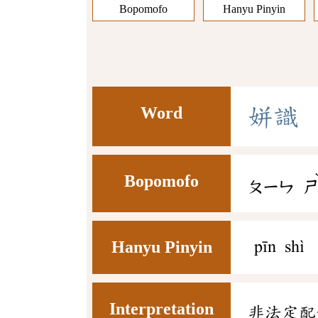
Bopomofo
Hanyu Pinyin
Word
姘
識
Bopomofo
ㄆㄧㄣ
Hanyu Pinyin
pīn shì
Interpretation
非法定配