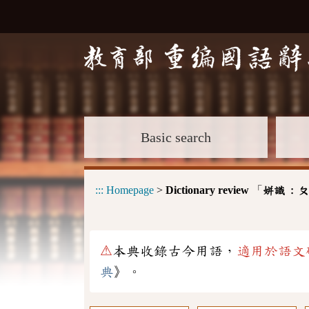
Basic search
:::
Homepage
>
Dictionary review
「
姘識 :
ㄆ
⚠
本典收錄古今用語，
適用於語文
典
》。