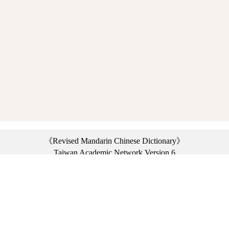
《Revised Mandarin Chinese Dictionary》
Taiwan Academic Network Version 6
©2021 Ministry of Education, R.O.C. All rights reserved.