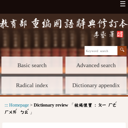
☰
Basic search
Advanced search
Radical index
Dictionary appendix
ˊ
:::
Homepage
>
Dictionary review
「
被褐懷寶 :
ㄆㄧ
ㄏㄜ
ˊ
ˇ
」
ㄏㄨㄞ
ㄅㄠ