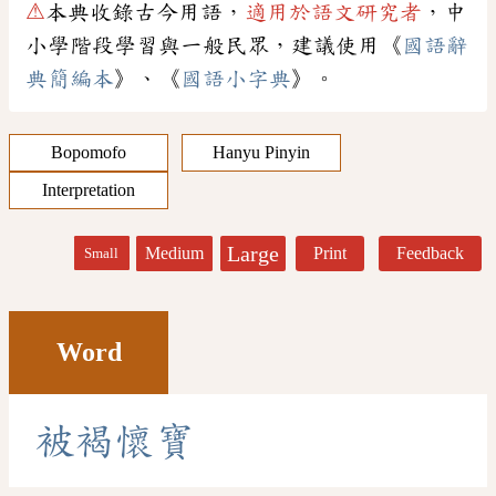
⚠
本典收錄古今用語，
適用於語文研究者
，中
小學階段學習與一般民眾，建議使用《
國語辭
典簡編本
》、《
國語小字典
》。
Bopomofo
Hanyu Pinyin
Interpretation
Large
Medium
Print
Feedback
Small
Word
被
褐
懷
寶