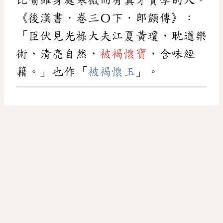
《後漢書．卷三〇下．郎顗傳》：
「臣伏見光祿大夫江夏黃瓊，耽道樂
術，清亮自然，
被褐懷寶
，含味經
籍。」也作「
被褐懷玉
」。