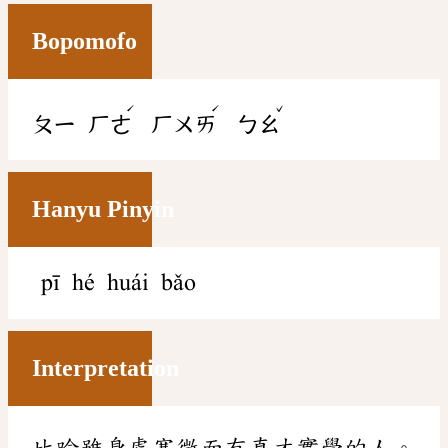
Bopomofo
ˊ
ˊ
ˇ
ㄆㄧ
ㄏㄜ
ㄏㄨㄞ
ㄅㄠ
Hanyu Pinyin
pī hé huái bǎo
Interpretation
比喻雖身處寒微而有真才實學的人。