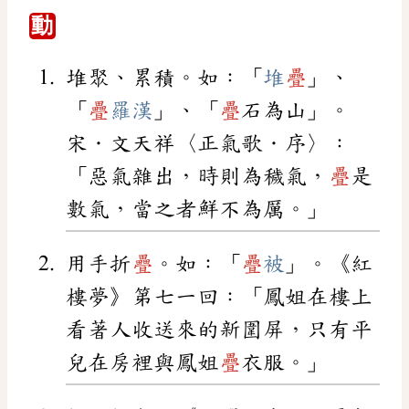
動
堆聚、累積。如：「
堆
疊
」、
「
疊
羅漢
」、「
疊
石為山」。
宋．文天祥〈正氣歌．序〉：
「惡氣雜出，時則為穢氣，
疊
是
數氣，當之者鮮不為厲。」
用手折
疊
。如：「
疊
被
」。《紅
樓夢》第七一回：「鳳姐在樓上
看著人收送來的新圍屏，只有平
兒在房裡與鳳姐
疊
衣服。」