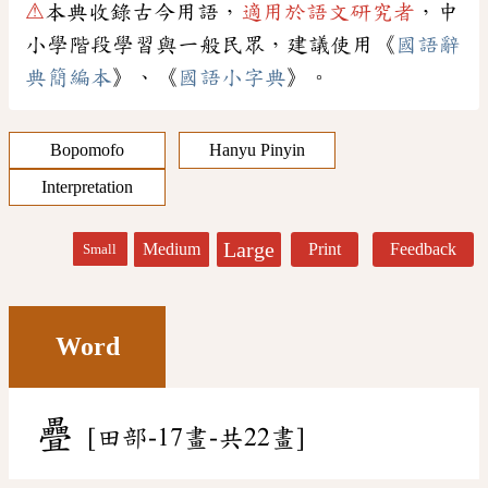
⚠
本典收錄古今用語，
適用於語文研究者
，中
小學階段學習與一般民眾，建議使用《
國語辭
典簡編本
》、《
國語小字典
》。
Bopomofo
Hanyu Pinyin
Interpretation
Large
Medium
Print
Feedback
Small
Word
疊
[田部-17畫-共22畫]