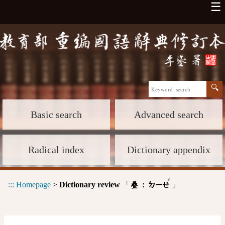
☰
Basic search
Advanced search
Radical index
Dictionary appendix
ˊ
:::
Homepage
>
Dictionary review
「
」
疊 :
ㄉㄧㄝ