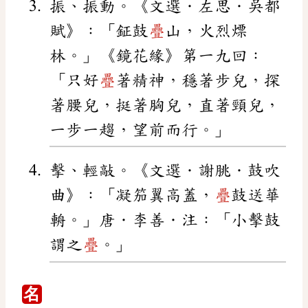
振、振動。《文選．左思．吳都
賦》：「鉦鼓
疊
山，火烈熛
林。」《鏡花緣》第一九回：
「只好
疊
著精神，穩著步兒，探
著腰兒，挺著胸兒，直著頸兒，
一步一趨，望前而行。」
擊、輕敲。《文選．謝朓．鼓吹
曲》：「凝笳翼高蓋，
疊
鼓送華
輈。」唐．李善．注：「小擊鼓
謂之
疊
。」
名