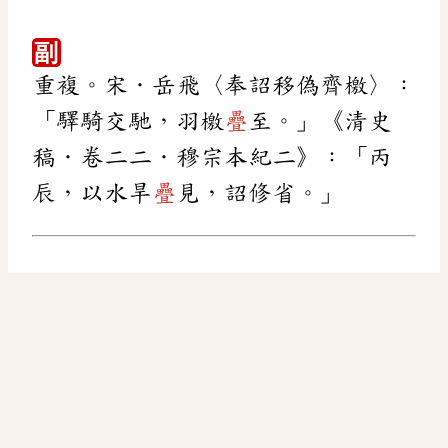
副
重複。宋．岳飛〈奉詔移偽齊檄〉：
「驛騎交馳，羽檄
疊
至。」《清史
稿．卷二二．穆宗本紀二》：「丙
辰，以水旱
疊
見，詔修省。」