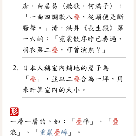
唐．白居易〈聽歌．何滿子〉：
「一曲四調歌八
疊
，從頭便是斷
腸聲。」清．洪昇《長生殿》第
一六齣：「霓裳散序昨已奏過，
羽衣第二
疊
，可曾演熟？」
日本人稱室內鋪地的蓆子為
「
疊
」，並以二
疊
合為一坪，用
來計算室內的大小。
形
一層一層的。如：「
疊
峰」、「
疊
浪」、「
重巖
疊
嶂
」。