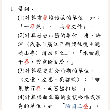
量詞：
(1)計算重
疊
堆積物的單位。如：
「一
疊
紙」、「兩
疊
文件」。
(2)計算層層山巒的單位。唐．許
渾〈歲暮自廣江至新興往復中題
峽山寺〉詩四首之二：「水曲巖
千
疊
，雲重樹百層。」
(3)計算歷史劃分時期的單位。
《文選．左思．吳都賦》：「雖
累葉百
疊
，而富彊相繼。」
(4)計算樂曲章節的重複吟唱或演
奏的單位。如：「
陽關三
疊
」。