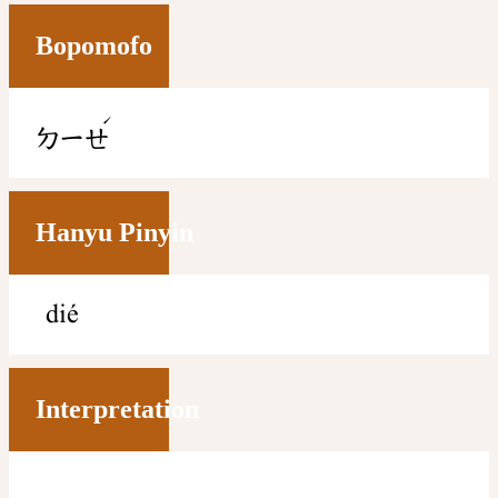
Bopomofo
ˊ
ㄉㄧㄝ
Hanyu Pinyin
dié
Interpretation