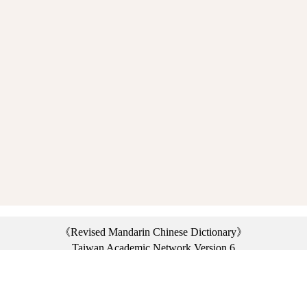
《Revised Mandarin Chinese Dictionary》
Taiwan Academic Network Version 6
©2021 Ministry of Education, R.O.C. All rights reserved.