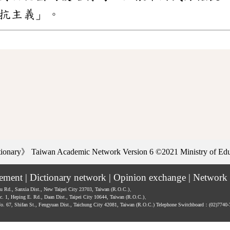
抗主義」。
ctionary》
Taiwan Academic Network Version 6
©2021 Ministry of Educ
tement
|
Dictionary network
|
Opinion exchange
|
Network 
hu Rd., Sanxia Dist., New Taipei City 23703, Taiwan (R.O.C.)、
ec. 1, Heping E. Rd., Daan Dist., Taipei City 10644, Taiwan (R.O.C.)、
No. 67, Shifan St., Fengyuan Dist., Taichung City 42081, Taiwan (R.O.C.)
Telephone Switchboard：(02)7740