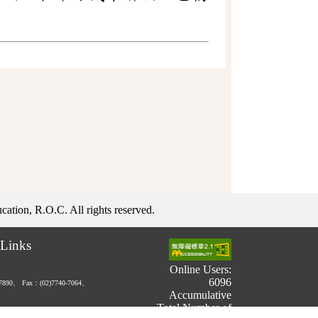
ation, R.O.C. All rights reserved.
Links
Online Users:
6096
-7890、
Fax：(02)7740-7064、
Accumulative
Total Number of