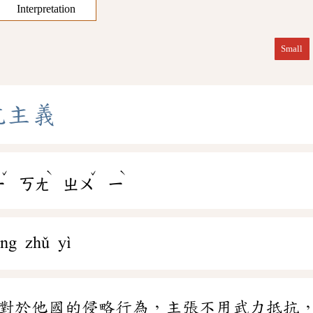
Interpretation
Small
抗
主
義
ˇ
ˋ
ˇ
ˋ
ㄧ
ㄎㄤ
ㄓㄨ
ㄧ
àng zhǔ yì
對於他國的侵略行為，主張不用武力抵抗