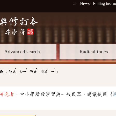
:::
News
Editing instru
Advanced search
Radical index
ˋ
ˇ
ˋ
ˇ
ˋ
」
義 :
ㄅㄨ
ㄉㄧ
ㄎㄤ
ㄓㄨ
ㄧ
研究者
，中小學階段學習與一般民眾，建議使用《