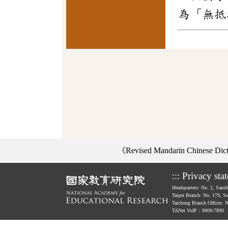
為「無抵
《Revised Mandarin Chinese Di
:::
Privacy sta
Headquarters: No. 2, Sans
Taipei Branch: No. 179, S
Taichung Branch Offices: 
TANet VoIP：9009-7890