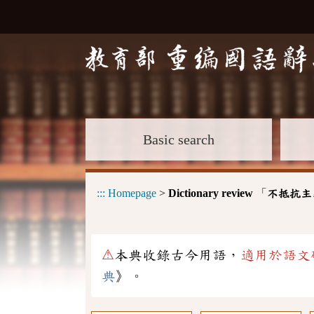
Basic search
:::
Homepage
>
Dictionary review
「
不抵抗主
⚠
本典收錄古今用語，
適用於語文
典
》。