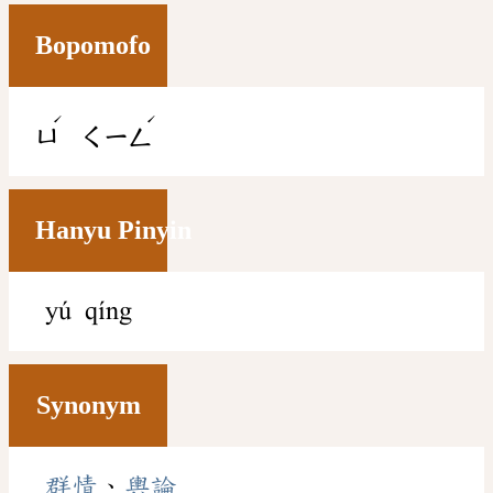
Bopomofo
ˊ
ˊ
ㄩ
ㄑㄧㄥ
Hanyu Pinyin
yú qíng
Synonym
群情
、
輿論