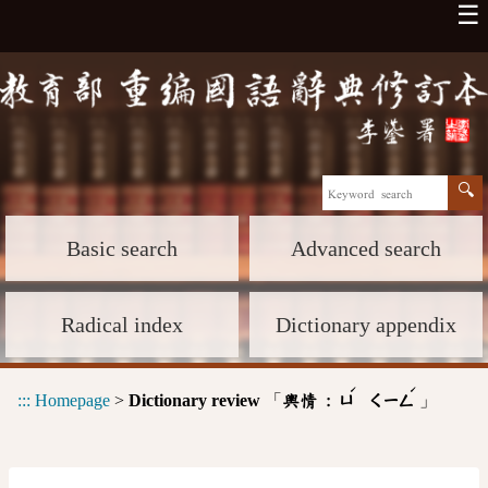
☰
Basic search
Advanced search
Radical index
Dictionary appendix
ˊ
ˊ
:::
Homepage
>
Dictionary review
「
」
輿情 :
ㄩ
ㄑㄧㄥ