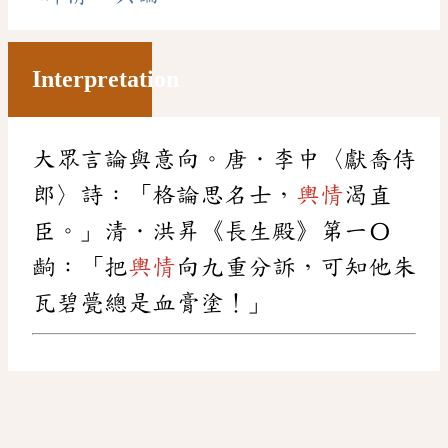
Interpretation
大眾言論與意向。唐．李中〈獻喬侍
郎〉詩：「格論思名士，
輿情
渴直
臣。」清．洪昇《長生殿》第一〇
齣：「把
輿情
向九重分訴，可知他朱
瓦碧甍總是血膏塗！」