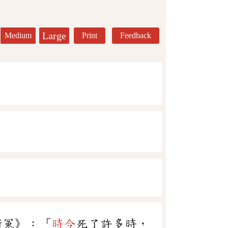
Large
Medium
Print
Feedback
斷冤》：「
時今
死了許多時，