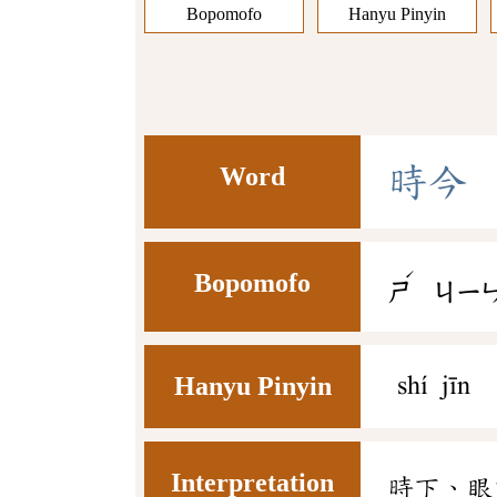
Bopomofo
Hanyu Pinyin
Word
時
今
ˊ
Bopomofo
ㄕ
ㄐㄧ
Hanyu Pinyin
shí jīn
Interpretation
時下、眼