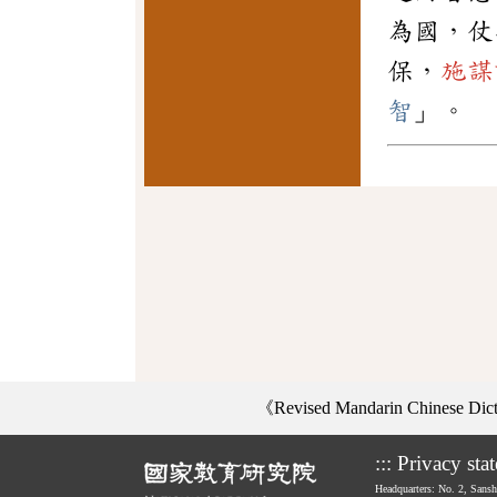
為國，仗
保，
施謀
智
」。
《Revised Mandarin Chinese Di
:::
Privacy sta
Headquarters: No. 2, Sans