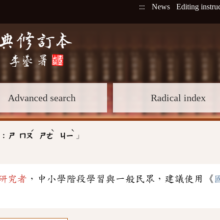
:::
News
Editing instru
Advanced search
Radical index
ˊ
ˋ
ˋ
」
 :
ㄕ
ㄇㄡ
ㄕㄜ
ㄐㄧ
研究者
，中小學階段學習與一般民眾，建議使用《