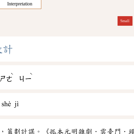
Interpretation
Small
設
計
ˋ
ˋ
ㄕㄜ
ㄐㄧ
shè jì
，策劃計謀。《孤本元明雜劇．雲臺門．