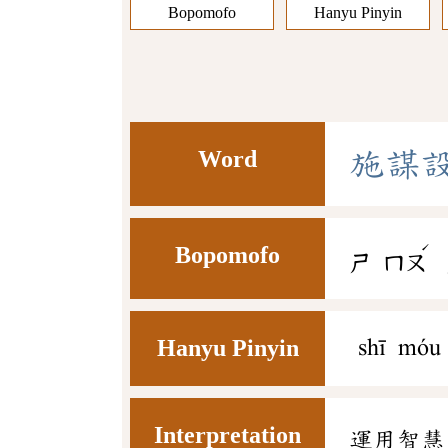
Bopomofo
Hanyu Pinyin
Word
施
謀
ˊ
Bopomofo
ㄕ
ㄇㄡ
Hanyu Pinyin
shī móu 
Interpretation
運用智慧