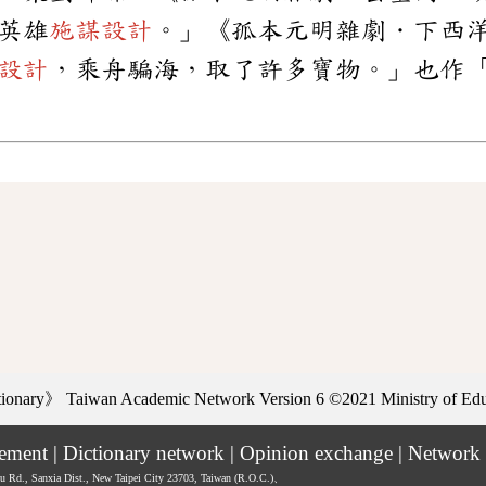
英雄
施謀設計
。」《孤本元明雜劇．下西
設計
，乘舟騙海，取了許多寶物。」也作
ctionary》
Taiwan Academic Network Version 6
©2021 Ministry of Educ
tement
|
Dictionary network
|
Opinion exchange
|
Network 
hu Rd., Sanxia Dist., New Taipei City 23703, Taiwan (R.O.C.)、