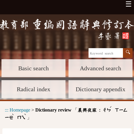
☰
Basic search
Advanced search
Radical index
Dictionary appendix
ˊ
:::
Homepage
>
Dictionary review
「
晨興夜寐 :
ㄔㄣ
ㄒㄧㄥ
ˋ
ˋ
」
ㄧㄝ
ㄇㄟ