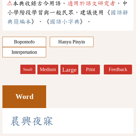
⚠
本典收錄古今用語，
適用於語文研究者
，中
小學階段學習與一般民眾，建議使用《
國語辭
典簡編本
》、《
國語小字典
》。
Bopomofo
Hanyu Pinyin
Interpretation
Large
Medium
Print
Feedback
Small
Word
晨
興
夜
寐