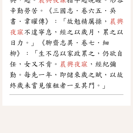
辛勤勞苦。《三國志．卷六五．吳
書．韋曜傳》：「故勉精厲操，
晨興
夜寐
不遑寧息，經之以歲月，累之以
日力。」《聊齋志異．卷七．細
柳》：「生不忍以家政累之，仍欲自
任，女又不肯。
晨興夜寐
，經紀彌
勤。每先一年，即儲來歲之賦，以故
終歲未嘗見催租者一至其門。」