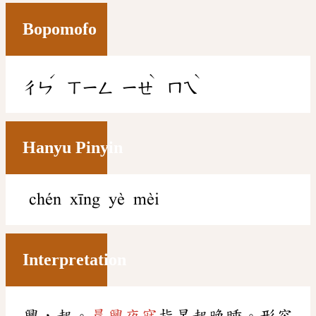
Bopomofo
ˊ
ˋ
ˋ
ㄔㄣ
ㄒㄧㄥ
ㄧㄝ
ㄇㄟ
Hanyu Pinyin
chén xīng yè mèi
Interpretation
興，起。
晨興夜寐
指早起晚睡。形容