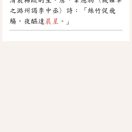
之潞州謁李中丞〉詩：「絲竹促飛
觴，夜醼達
晨星
。」