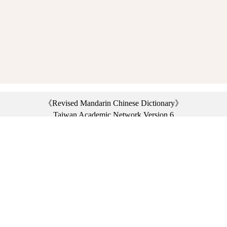
《Revised Mandarin Chinese Dictionary》
Taiwan Academic Network Version 6
©2021 Ministry of Education, R.O.C. All rights reserved.
︿
:::
Privacy statement
|
Dictionary network
|
Opinion exchange
|
Network Links
Headquarters: No. 2, Sanshu Rd., Sanxia Dist., New Taipei City 23703, Taiwan
(R.O.C.)、