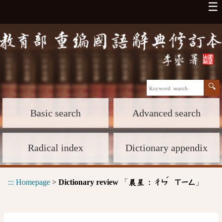
☰
Basic search
Advanced search
Radical index
Dictionary appendix
ˊ
:::
Homepage
>
Dictionary review
「
」
晨星 :
ㄔㄣ
ㄒㄧㄥ