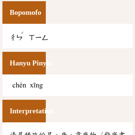
Bopomofo
ˊ
ㄔㄣ
ㄒㄧㄥ
Hanyu Pinyin
chén xīng
Interpretation
清晨稀疏的星。唐．韋應物〈餞雍聿