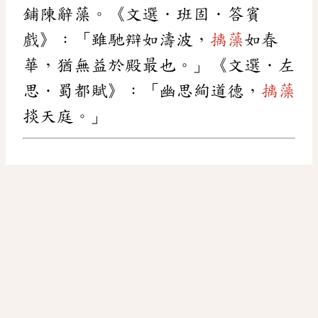
鋪陳辭藻。《文選．班固．答賓
戲》：「雖馳辯如濤波，
摛藻
如春
華，猶無益於殿最也。」《文選．左
思．蜀都賦》：「幽思絢道德，
摛藻
掞天庭。」