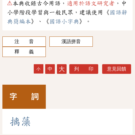
⚠
本典收錄古今用語，
適用於語文研究者
，中
小學階段學習與一般民眾，建議使用《
國語辭
典簡編本
》、《
國語小字典
》。
注 音
漢語拼音
釋 義
大
中
列 印
意見回饋
小
字 詞
摛
藻