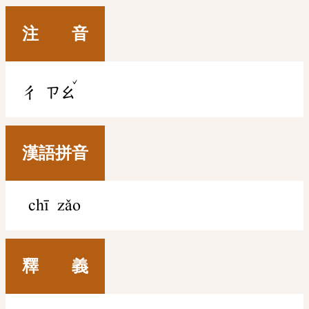
注 音
ˇ
ㄔ
ㄗㄠ
漢語拼音
chī zǎo
釋 義