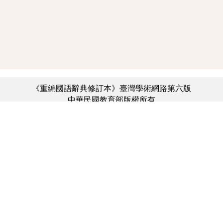
《重編國語辭典修訂本》臺灣學術網路第六版
中華民國教育部版權所有
:::
個資法及隱私聲明
|
辭典公眾授權網
|
意見交流
|
網網相連
三峽總院區地址：新北市三峽區三樹路2號、
︿
臺北院區地址：臺北市大安區和平東路一段179號、
臺中院區地址：臺中市豐原區師範街67號
電話總機：(02)7740-7890、
傳真：(02)7740-7064、
TANet VoIP：9009-7890
線上人數: 3323