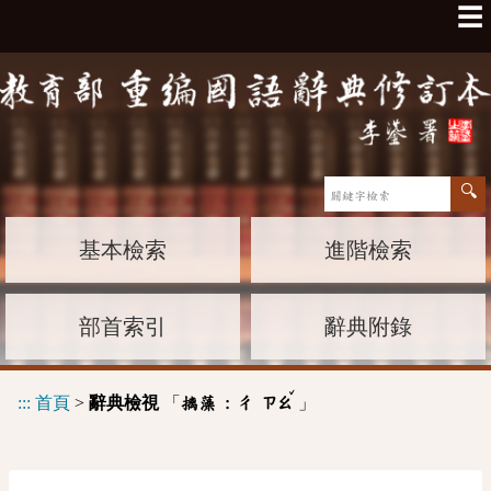
☰
基本檢索
進階檢索
部首索引
辭典附錄
ˇ
:::
首頁
>
辭典檢視
「
」
摛藻 :
ㄔ
ㄗㄠ