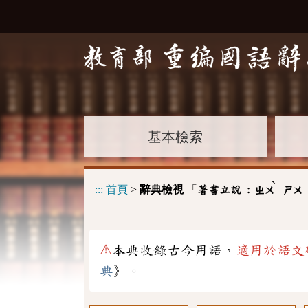
基本檢索
ˋ
:::
首頁
>
辭典檢視
「
著書立說 :
ㄓㄨ
ㄕㄨ
⚠
本典收錄古今用語，
適用於語文
典
》。