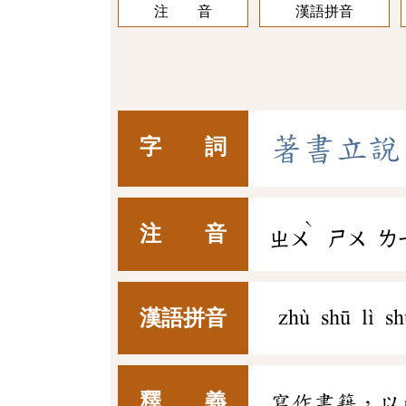
注 音
漢語拼音
著
書
立
說
字 詞
ˋ
注 音
ㄓㄨ
ㄕㄨ
ㄌ
漢語拼音
zhù shū lì s
釋 義
寫作書籍，以