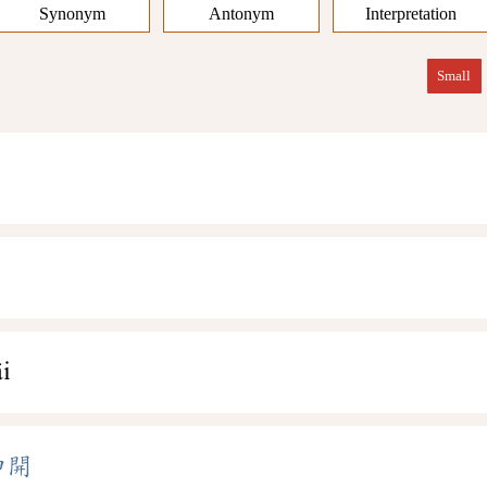
Synonym
Antonym
Interpretation
Small
ㄞ
i
伸開