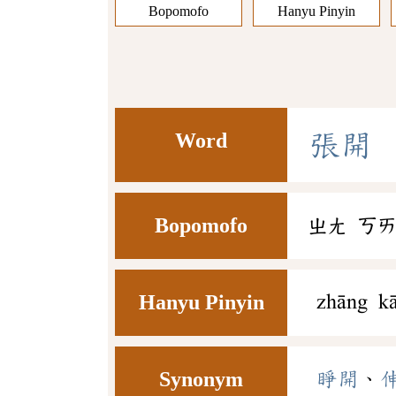
Bopomofo
Hanyu Pinyin
Word
張
開
Bopomofo
ㄓㄤ
ㄎ
Hanyu Pinyin
zhāng kā
Synonym
睜開
、