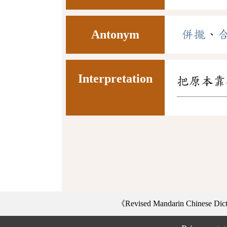
Antonym
併攏
、
Interpretation
把原本靠
《Revised Mandarin Chinese Di