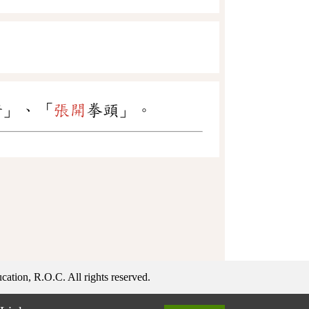
睛」、「
張開
拳頭」。
ation, R.O.C. All rights reserved.