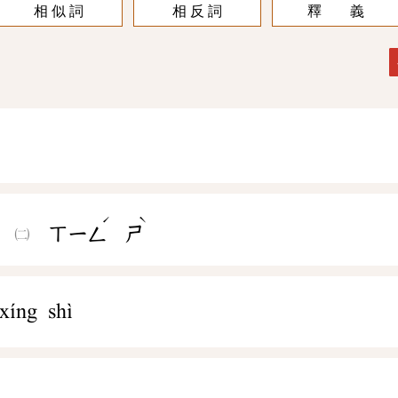
相 似 詞
相 反 詞
釋 義
ˇ
ˊ
ˋ
ㄒㄧㄥ
ㄕ
xíng shì