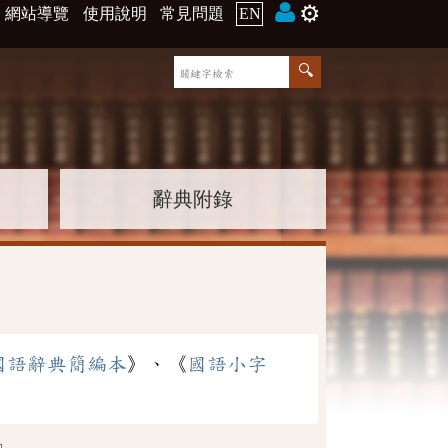
⚙️
網站導覽
使用說明
常見問題
EN
辭典附錄
國語辭典簡編本
》、《
國語小字