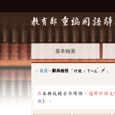
基本檢索
ˊ
ˋ
:::
首頁
>
辭典檢視
「
」
行使 :
ㄒㄧㄥ
ㄕ
⚠
本典收錄古今用語，
適用於語文
典
》。