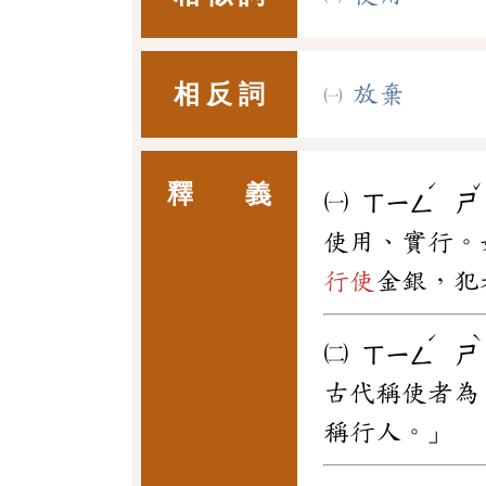
相 反 詞
放棄
ˊ
ˇ
釋 義
㈠
ㄒㄧㄥ
ㄕ
使用、實行。
行使
金銀，犯
ˊ
ˋ
㈡
ㄒㄧㄥ
ㄕ
古代稱使者為
稱行人。」