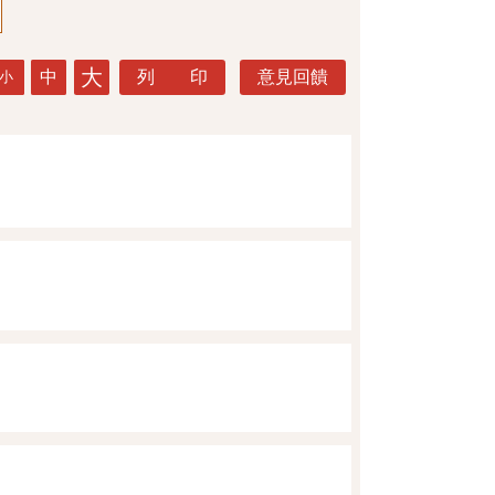
大
中
列 印
意見回饋
小