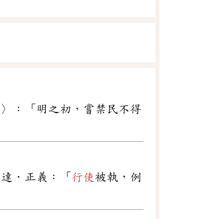
下〉：「明之初，嘗禁民不得
穎達．正義：「
行使
被執，例