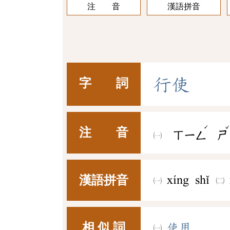
注 音
漢語拼音
行
使
字 詞
ˊ
注 音
ㄒㄧㄥ
ㄕ
漢語拼音
xíng shǐ
相 似 詞
使用