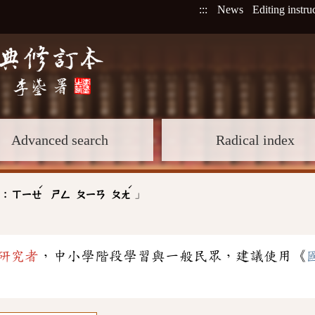
:::
News
Editing instru
Advanced search
Radical index
ˊ
ˊ
」
 :
ㄒㄧㄝ
ㄕㄥ
ㄆㄧㄢ
ㄆㄤ
研究者
，中小學階段學習與一般民眾，建議使用《