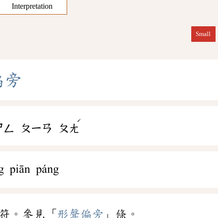
Interpretation
Small
偏
旁
ˊ
ㄕㄥ
ㄆㄧㄢ
ㄆㄤ
g piān páng
符。參見「
形聲偏旁
」條。