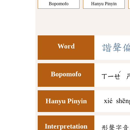
Bopomofo
Hanyu Pinyin
Word
諧
聲
ˊ
Bopomofo
ㄒㄧㄝ
Hanyu Pinyin
xié shēn
Interpretation
形聲字音