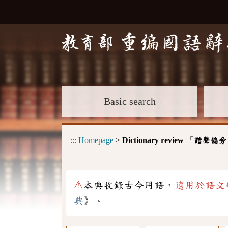
Basic search
:::
Homepage
>
Dictionary review
「
諧聲偏旁
⚠
本典收錄古今用語，
適用於語文
典
》。