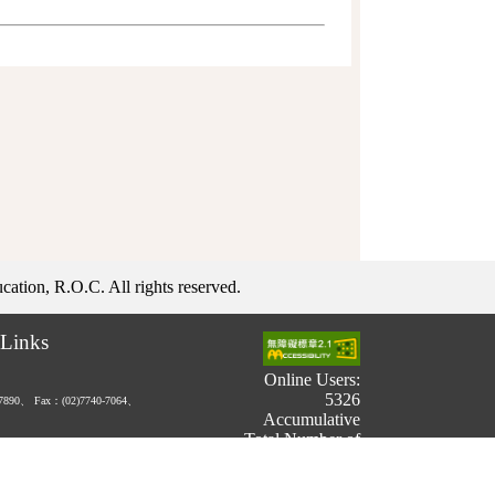
ation, R.O.C. All rights reserved.
Links
Online Users:
5326
-7890、
Fax：(02)7740-7064、
Accumulative
Total Number of
Users:
731,699,690