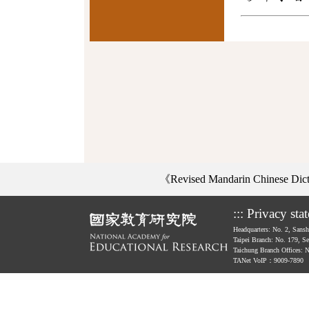
《Revised Mandarin Chinese Di
:::
Privacy sta
Headquarters: No. 2, Sans
Taipei Branch: No. 179, S
Taichung Branch Offices: 
TANet VoIP：9009-7890