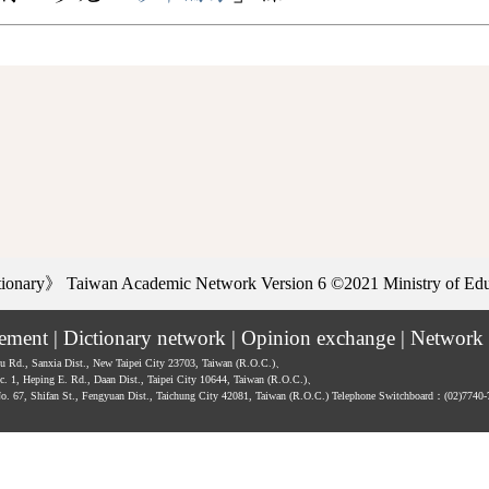
ctionary》
Taiwan Academic Network Version 6
©2021 Ministry of Educ
tement
|
Dictionary network
|
Opinion exchange
|
Network 
hu Rd., Sanxia Dist., New Taipei City 23703, Taiwan (R.O.C.)、
ec. 1, Heping E. Rd., Daan Dist., Taipei City 10644, Taiwan (R.O.C.)、
No. 67, Shifan St., Fengyuan Dist., Taichung City 42081, Taiwan (R.O.C.)
Telephone Switchboard：(02)7740