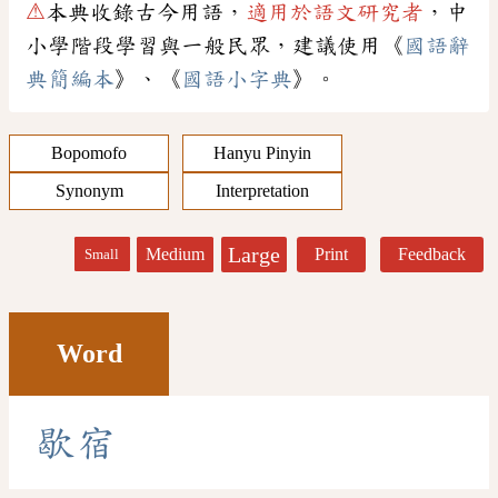
⚠
本典收錄古今用語，
適用於語文研究者
，中
小學階段學習與一般民眾，建議使用《
國語辭
典簡編本
》、《
國語小字典
》。
Bopomofo
Hanyu Pinyin
Synonym
Interpretation
Large
Medium
Print
Feedback
Small
Word
歇
宿