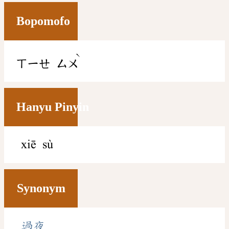
Bopomofo
ˋ
ㄒㄧㄝ
ㄙㄨ
Hanyu Pinyin
xiē sù
Synonym
過夜