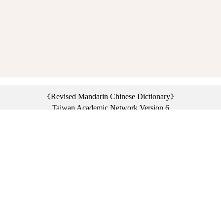
《Revised Mandarin Chinese Dictionary》
Taiwan Academic Network Version 6
©2021 Ministry of Education, R.O.C. All rights reserved.
︿
:::
Privacy statement
|
Dictionary network
|
Opinion exchange
|
Network Links
Headquarters: No. 2, Sanshu Rd., Sanxia Dist., New Taipei City 23703, Taiwan
(R.O.C.)、