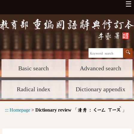
☰
Basic search
Advanced search
Radical index
Dictionary appendix
ˋ
:::
Homepage
>
Dictionary review
「
」
清秀 :
ㄑㄧㄥ
ㄒㄧㄡ