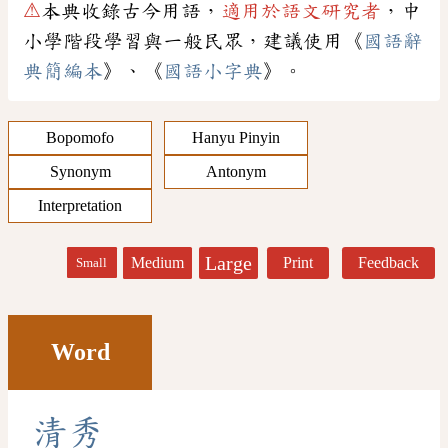
⚠
本典收錄古今用語，
適用於語文研究者
，中
小學階段學習與一般民眾，建議使用《
國語辭
典簡編本
》、《
國語小字典
》。
Bopomofo
Hanyu Pinyin
Synonym
Antonym
Interpretation
Large
Medium
Print
Feedback
Small
Word
清
秀