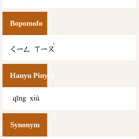
Bopomofo
ˋ
ㄑㄧㄥ
ㄒㄧㄡ
Hanyu Pinyin
qīng xiù
Synonym