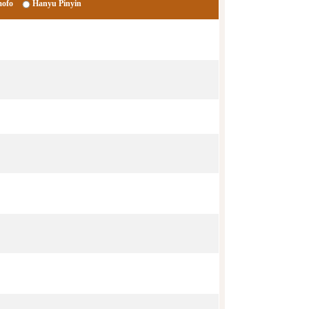
ofo
Hanyu Pinyin