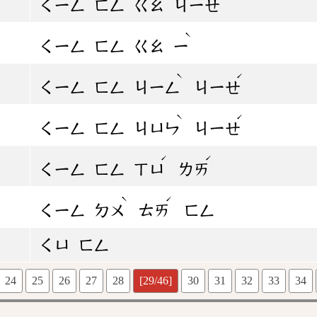
ㄑㄧㄥ
ㄈㄥ
ㄍㄠ
ㄐㄧㄝ
ˋ
ㄑㄧㄥ
ㄈㄥ
ㄍㄠ
ㄧ
ˋ
ˊ
ㄑㄧㄥ
ㄈㄥ
ㄐㄧㄥ
ㄐㄧㄝ
ˋ
ˊ
ㄑㄧㄥ
ㄈㄥ
ㄐㄩㄣ
ㄐㄧㄝ
ˊ
ˊ
ㄑㄧㄥ
ㄈㄥ
ㄒㄩ
ㄌㄞ
ˋ
ˊ
ㄑㄧㄥ
ㄉㄨ
ㄊㄞ
ㄈㄥ
ㄑㄩ
ㄈㄥ
24
25
26
27
28
[29/46]
30
31
32
33
34