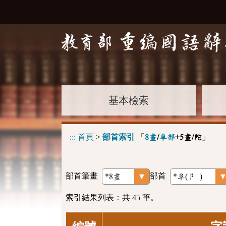
基本檢索
:::
首頁
>
部首索引
「
」
8畫
/
阜部
+5畫/陀
部首筆畫
部首
索引結果列表：共 45 筆。