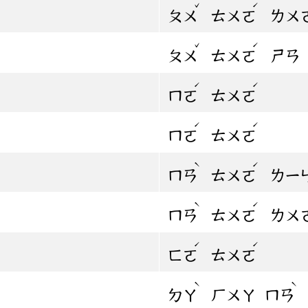
ˇ
ˊ
ㄆㄨ
ㄊㄨㄛ
ㄌㄨ
ˇ
ˊ
ㄆㄨ
ㄊㄨㄛ
ㄕㄢ
ˊ
ˊ
ㄇㄛ
ㄊㄨㄛ
ˊ
ˊ
ㄇㄛ
ㄊㄨㄛ
ˋ
ˊ
ㄇㄢ
ㄊㄨㄛ
ㄌㄧ
ˋ
ˊ
ㄇㄢ
ㄊㄨㄛ
ㄌㄨ
ˊ
ˊ
ㄈㄛ
ㄊㄨㄛ
ˋ
ˋ
ㄉㄚ
ㄏㄨㄚ
ㄇㄢ