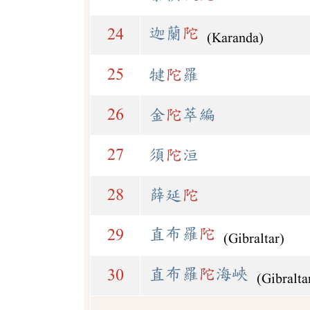
迦蘭
陀
24
(Karanda)
25
犍
陀
羅
26
金
陀
萃編
27
須
陀
洹
28
薛延
陀
直布羅
陀
29
(Gibraltar)
直布羅
陀
海峽
30
(Gibralta