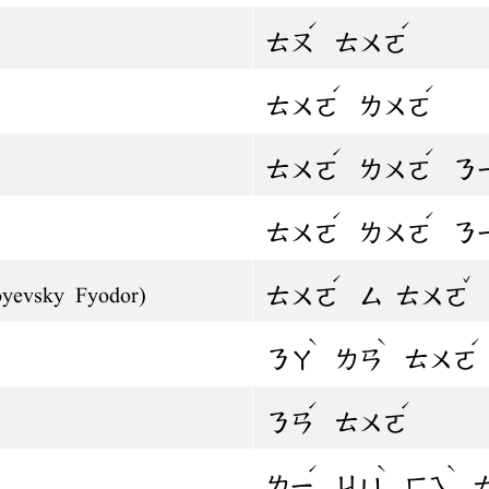
ˊ
ˊ
ㄊㄡ
ㄊㄨㄛ
ˊ
ˊ
ㄊㄨㄛ
ㄌㄨㄛ
ˊ
ˊ
ㄊㄨㄛ
ㄌㄨㄛ
ㄋ
ˊ
ˊ
ㄊㄨㄛ
ㄌㄨㄛ
ㄋ
ˊ
ˇ
ㄊㄨㄛ
ㄙ
ㄊㄨㄛ
oyevsky Fyodor)
ˋ
ˋ
ˊ
ㄋㄚ
ㄌㄢ
ㄊㄨㄛ
ˊ
ˊ
ㄋㄢ
ㄊㄨㄛ
ˊ
ˋ
ˋ
ㄌㄧ
ㄐㄩ
ㄈㄟ