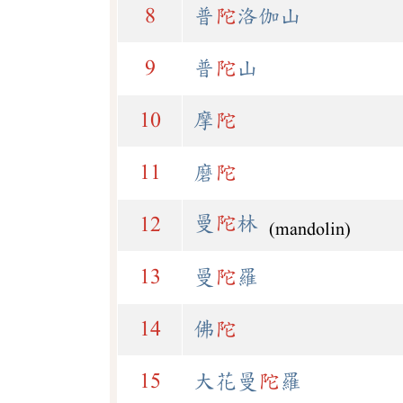
8
普
陀
洛伽山
9
普
陀
山
10
摩
陀
11
磨
陀
曼
陀
林
12
(mandolin)
13
曼
陀
羅
14
佛
陀
15
大花曼
陀
羅