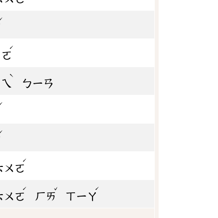
ˊ
ㄛ
ˊ
ㄨㄛ
ˋ
ㄨㄟ
ㄅㄧㄢ
ˊ
ㄢ
ˊ
ㄛ
ˊ
ㄊㄨㄛ
ˊ
ˇ
ˊ
ㄊㄨㄛ
ㄏㄞ
ㄒㄧㄚ