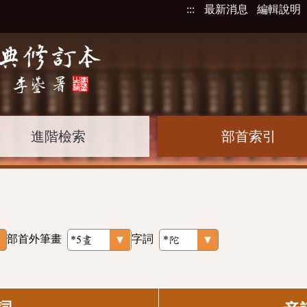
:::
最新消息
編輯說明
進階檢索
部首索引
部首外筆畫
字詞