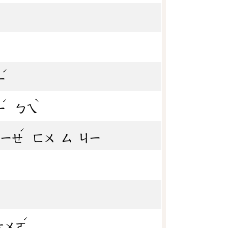
ˊ
ㄧ
ˊ
ˋ
ㄧ
ㄅㄟ
ˊ
ㄧㄝ
ㄈㄨ
ㄙ
ㄐㄧ
ˊ
ㄊㄨㄛ