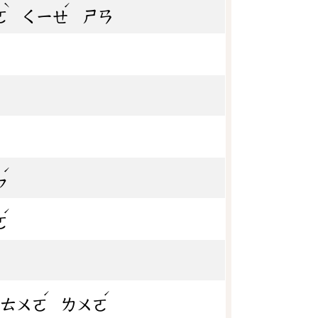
ˋ
ˊ
ㄛ
ㄑㄧㄝ
ㄕㄢ
ˊ
ㄣ
ˊ
ㄛ
ˊ
ˊ
ㄊㄨㄛ
ㄌㄨㄛ