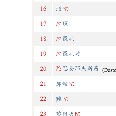
16
頭
陀
17
陀
螺
18
陀
羅尼
19
陀
羅尼被
陀
思妥耶夫斯基
20
(Dost
21
那爛
陀
22
難
陀
23
黎俱吠
陀