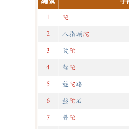
編號
字
1
陀
2
八指頭
陀
3
陂
陀
4
盤
陀
5
盤
陀
路
6
盤
陀
石
7
普
陀