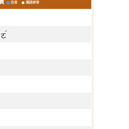
讀
注音
漢語拼音
ˊ
ㄨㄛ