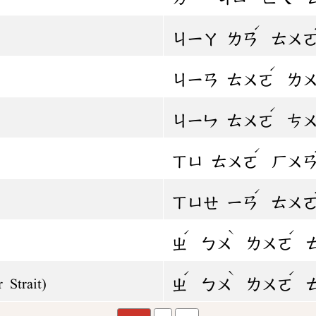
ˊ
ㄐㄧㄚ
ㄌㄢ
ㄊㄨ
ˊ
ㄐㄧㄢ
ㄊㄨㄛ
ㄌ
ˊ
ㄐㄧㄣ
ㄊㄨㄛ
ㄘ
ˊ
ㄒㄩ
ㄊㄨㄛ
ㄏㄨ
ˊ
ㄒㄩㄝ
ㄧㄢ
ㄊㄨ
ˊ
ˋ
ˊ
ㄓ
ㄅㄨ
ㄌㄨㄛ
ˊ
ˋ
ˊ
ㄓ
ㄅㄨ
ㄌㄨㄛ
r Strait)