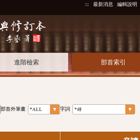
:::
最新消息
編輯說明
進階檢索
部首索引
部首外筆畫
字詞