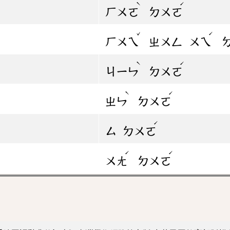
ˋ
ˊ
ㄏㄨㄛ
ㄉㄨㄛ
ˇ
ˊ
ㄏㄨㄟ
ㄓㄨㄥ
ㄨㄟ
ˋ
ˊ
ㄐㄧㄣ
ㄉㄨㄛ
ˋ
ˊ
ㄓㄣ
ㄉㄨㄛ
ˊ
ㄙ
ㄉㄨㄛ
ˊ
ˊ
ㄨㄤ
ㄉㄨㄛ