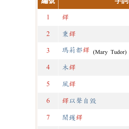
編號
字詞
1
鐸
2
秉
鐸
瑪莉都
鐸
3
(Mary Tudor)
4
木
鐸
5
風
鐸
6
鐸
以聲自毀
7
鬧鑊
鐸