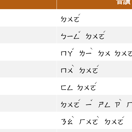
音讀
ˊ
ㄉㄨㄛ
ˇ
ˊ
ㄅㄧㄥ
ㄉㄨㄛ
ˇ
ˋ
ㄇㄚ
ㄌㄧ
ㄉㄨ
ㄉㄨ
ˋ
ˊ
ㄇㄨ
ㄉㄨㄛ
ˊ
ㄈㄥ
ㄉㄨㄛ
ˊ
ˇ
ˋ
ㄉㄨㄛ
ㄧ
ㄕㄥ
ㄗ
ˋ
ˋ
ˊ
ㄋㄠ
ㄏㄨㄛ
ㄉㄨㄛ