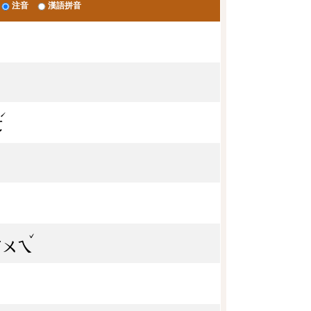
注音
漢語拼音
ˊ
ㄛ
ˇ
ㄏㄨㄟ