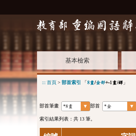
基本檢索
:::
首頁
>
部首索引
「
」
8畫
/
金部
+-1畫/鐸
部首筆畫
部首
索引結果列表：共 13 筆。