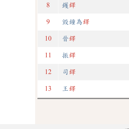
8
鑊
鐸
9
毀鐘為
鐸
10
晉
鐸
11
振
鐸
12
司
鐸
13
王
鐸