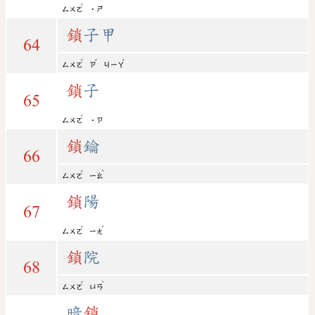
ˇ
ㄙㄨㄛ
˙ㄕ
鎖
子甲
64
ˇ
ˇ
ˇ
ㄙㄨㄛ
ㄗ
ㄐㄧㄚ
鎖
子
65
ˇ
ㄙㄨㄛ
˙ㄗ
鎖
鑰
66
ˇ
ˋ
ㄙㄨㄛ
ㄧㄠ
鎖
陽
67
ˇ
ˊ
ㄙㄨㄛ
ㄧㄤ
鎖
院
68
ˇ
ˋ
ㄙㄨㄛ
ㄩㄢ
暗
鎖