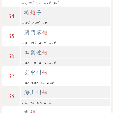
ˊ
ˋ
ˇ
ˋ
ㄍㄤ
ㄇㄣ
ㄅㄧ
ㄙㄨㄛ
ㄓㄥ
跪
鎖
子
34
ˋ
ˇ
ㄍㄨㄟ
ㄙㄨㄛ
˙ㄗ
關門落
鎖
35
ˊ
ˋ
ˇ
ㄍㄨㄢ
ㄇㄣ
ㄌㄨㄛ
ㄙㄨㄛ
工業連
鎖
36
ˋ
ˊ
ˇ
ㄍㄨㄥ
ㄧㄝ
ㄌㄧㄢ
ㄙㄨㄛ
空中封
鎖
37
ˇ
ㄎㄨㄥ
ㄓㄨㄥ
ㄈㄥ
ㄙㄨㄛ
海上封
鎖
38
ˇ
ˋ
ˇ
ㄏㄞ
ㄕㄤ
ㄈㄥ
ㄙㄨㄛ
枷
鎖