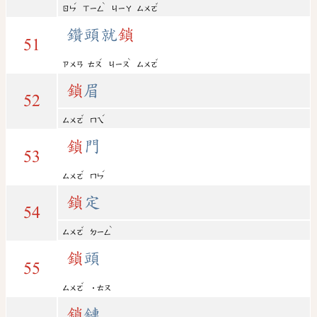
ˊ
ˋ
ˇ
ㄖㄣ
ㄒㄧㄥ
ㄐㄧㄚ
ㄙㄨㄛ
鑽頭就
鎖
51
ˊ
ˋ
ˇ
ㄗㄨㄢ
ㄊㄡ
ㄐㄧㄡ
ㄙㄨㄛ
鎖
眉
52
ˇ
ˊ
ㄙㄨㄛ
ㄇㄟ
鎖
門
53
ˇ
ˊ
ㄙㄨㄛ
ㄇㄣ
鎖
定
54
ˇ
ˋ
ㄙㄨㄛ
ㄉㄧㄥ
鎖
頭
55
ˇ
ㄙㄨㄛ
˙ㄊㄡ
鎖
鏈