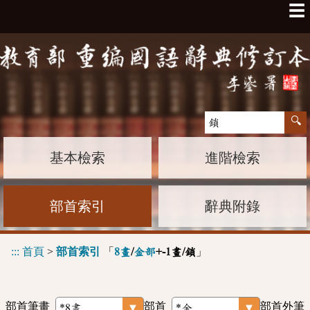
☰
基本檢索
進階檢索
部首索引
辭典附錄
:::
首頁
>
部首索引
「
」
8畫
/
金部
+-1畫/鎖
部首筆畫
部首
部首外筆