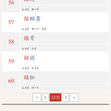
56
ˇ
ˋ
ㄙㄨㄛ
ㄌㄧㄢ
鎖
麟囊
57
ˇ
ˊ
ˊ
ㄙㄨㄛ
ㄌㄧㄣ
ㄋㄤ
鎖
骨
58
ˇ
ˇ
ㄙㄨㄛ
ㄍㄨ
鎖
國
59
ˇ
ˊ
ㄙㄨㄛ
ㄍㄨㄛ
鎖
枷
60
ˇ
ㄙㄨㄛ
ㄐㄧㄚ
＜
1
[2/3]
3
＞