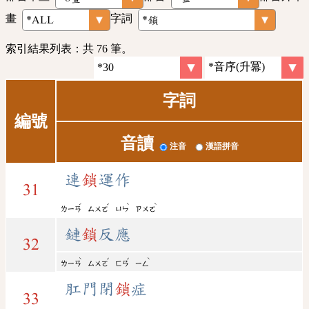
畫
字詞
索引結果列表：共 76 筆。
字詞
編號
音讀
注音
漢語拼音
連
鎖
運作
31
ˊ
ˇ
ˋ
ˋ
ㄌㄧㄢ
ㄙㄨㄛ
ㄩㄣ
ㄗㄨㄛ
鏈
鎖
反應
32
ˋ
ˇ
ˇ
ˋ
ㄌㄧㄢ
ㄙㄨㄛ
ㄈㄢ
ㄧㄥ
肛門閉
鎖
症
33