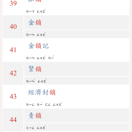
39
ˇ
ㄐㄧㄚ
ㄙㄨㄛ
金
鎖
40
ˇ
ㄐㄧㄣ
ㄙㄨㄛ
金
鎖
記
41
ˇ
ˋ
ㄐㄧㄣ
ㄙㄨㄛ
ㄐㄧ
緊
鎖
42
ˇ
ˇ
ㄐㄧㄣ
ㄙㄨㄛ
經濟封
鎖
43
ˋ
ˇ
ㄐㄧㄥ
ㄐㄧ
ㄈㄥ
ㄙㄨㄛ
青
鎖
44
ˇ
ㄑㄧㄥ
ㄙㄨㄛ