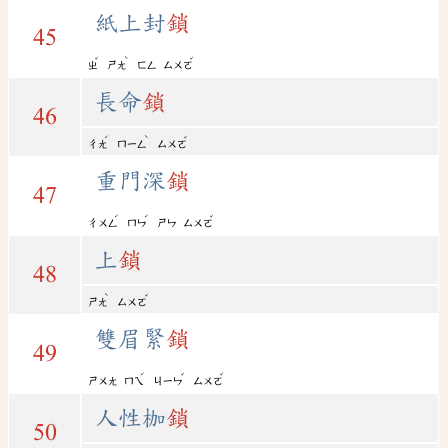
紙上封
鎖
45
ˇ
ˋ
ˇ
ㄓ
ㄕㄤ
ㄈㄥ
ㄙㄨㄛ
長命
鎖
46
ˊ
ˋ
ˇ
ㄔㄤ
ㄇㄧㄥ
ㄙㄨㄛ
重門深
鎖
47
ˊ
ˊ
ˇ
ㄔㄨㄥ
ㄇㄣ
ㄕㄣ
ㄙㄨㄛ
上
鎖
48
ˋ
ˇ
ㄕㄤ
ㄙㄨㄛ
雙眉緊
鎖
49
ˊ
ˇ
ˇ
ㄕㄨㄤ
ㄇㄟ
ㄐㄧㄣ
ㄙㄨㄛ
人性枷
鎖
50