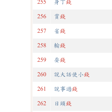
255
身丁
錢
256
賞
錢
257
省
錢
258
輸
錢
259
耍
錢
260
說大話使小
錢
261
說事過
錢
262
日頭
錢