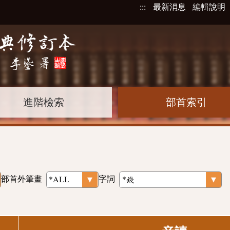
:::
最新消息
編輯說明
進階檢索
部首索引
部首外筆畫
字詞