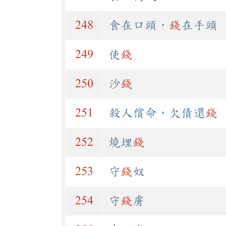
248
食在口頭，
錢
在手頭
249
使
錢
250
沙
錢
251
殺人償命，欠債還
錢
252
燒埋
錢
253
守
錢
奴
254
守
錢
虜