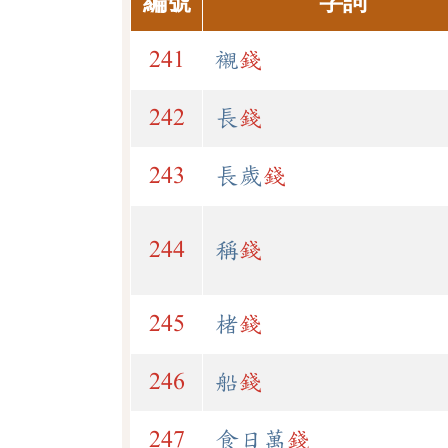
編號
字詞
241
襯
錢
242
長
錢
243
長歲
錢
244
稱
錢
245
楮
錢
246
船
錢
247
食日萬
錢