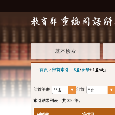
基本檢索
:::
首頁
>
部首索引
「
」
8畫
/
金部
+-1畫/錢
部首筆畫
部首
索引結果列表：共 350 筆。