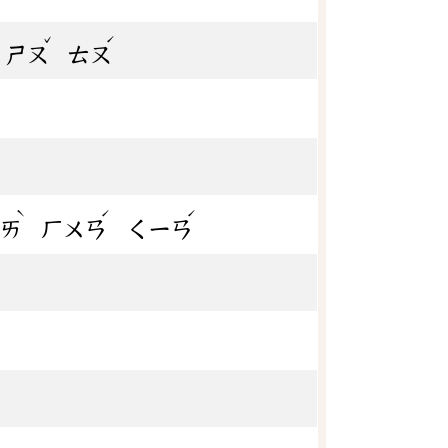
ˇ
ˊ
ㄕㄡ
ㄊㄡ
ˋ
ˊ
ˊ
ㄞ
ㄏㄨㄢ
ㄑㄧㄢ