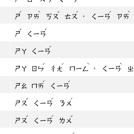
ˊ
ˋ
ˇ
ˊ
ˊ
ˋ
，
ㄕ
ㄗㄞ
ㄎㄡ
ㄊㄡ
ㄑㄧㄢ
ㄗㄞ
ˇ
ˊ
ㄕ
ㄑㄧㄢ
ˊ
ㄕㄚ
ㄑㄧㄢ
ˊ
ˊ
ˋ
ˋ
，
ㄕㄚ
ㄖㄣ
ㄔㄤ
ㄇㄧㄥ
ㄑㄧㄢ
ㄓ
ˊ
ˊ
ㄕㄠ
ㄇㄞ
ㄑㄧㄢ
ˇ
ˊ
ˊ
ㄕㄡ
ㄑㄧㄢ
ㄋㄨ
ˇ
ˊ
ˇ
ㄕㄡ
ㄑㄧㄢ
ㄌㄨ
ˊ