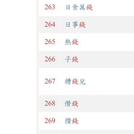
263
日食萬
錢
264
日事
錢
265
熱
錢
266
子
錢
267
糟
錢
兒
268
儹
錢
269
攢
錢