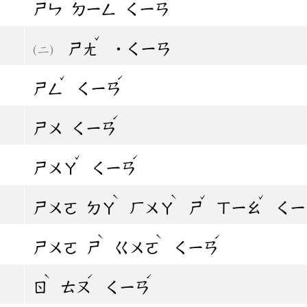
ㄕㄣ
ㄉㄧㄥ
ㄑㄧㄢ
ˇ
ㄕㄤ
˙ㄑㄧㄢ
ˇ
ˊ
ㄕㄥ
ㄑㄧㄢ
ˊ
ㄕㄨ
ㄑㄧㄢ
ˇ
ˊ
ㄕㄨㄚ
ㄑㄧㄢ
ˋ
ˋ
ˇ
ˇ
ㄕㄨㄛ
ㄉㄚ
ㄏㄨㄚ
ㄕ
ㄒㄧㄠ
ㄑㄧ
ˋ
ˋ
ˊ
ㄕㄨㄛ
ㄕ
ㄍㄨㄛ
ㄑㄧㄢ
ˋ
ˊ
ˊ
ㄖ
ㄊㄡ
ㄑㄧㄢ