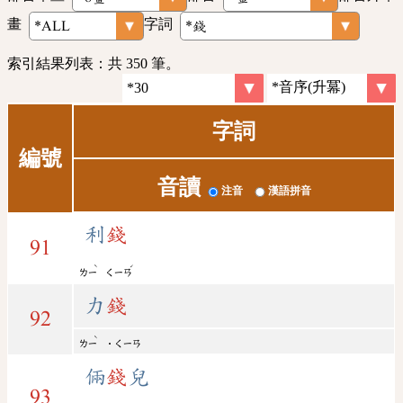
畫
字詞
索引結果列表：共 350 筆。
字詞
編號
音讀
注音
漢語拼音
利
錢
91
ˋ
ˊ
ㄌㄧ
ㄑㄧㄢ
力
錢
92
ˋ
ㄌㄧ
˙ㄑㄧㄢ
倆
錢
兒
93