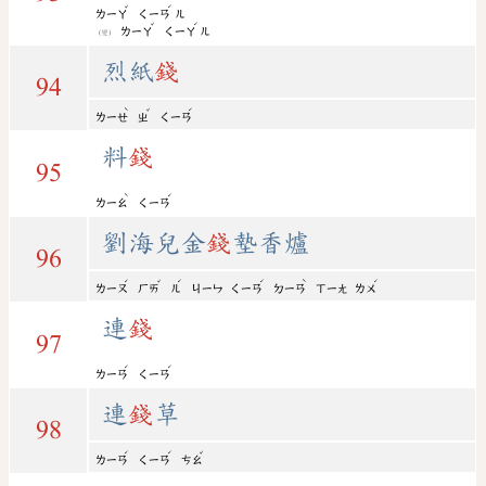
ˇ
ˊ
ㄌㄧㄚ
ㄑㄧㄢ
ㄦ
ˇ
ˊ
ㄌㄧㄚ
ㄑㄧㄚ
ㄦ
(變)
烈紙
錢
94
ˋ
ˇ
ˊ
ㄌㄧㄝ
ㄓ
ㄑㄧㄢ
料
錢
95
ˋ
ˊ
ㄌㄧㄠ
ㄑㄧㄢ
劉海兒金
錢
墊香爐
96
ˊ
ˇ
ˊ
ˊ
ˋ
ˊ
ㄌㄧㄡ
ㄏㄞ
ㄦ
ㄐㄧㄣ
ㄑㄧㄢ
ㄉㄧㄢ
ㄒㄧㄤ
ㄌㄨ
連
錢
97
ˊ
ˊ
ㄌㄧㄢ
ㄑㄧㄢ
連
錢
草
98
ˊ
ˊ
ˇ
ㄌㄧㄢ
ㄑㄧㄢ
ㄘㄠ