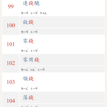
連
錢
驄
99
ˊ
ˊ
ㄌㄧㄢ
ㄑㄧㄢ
ㄘㄨㄥ
斂
錢
100
ˋ
ˊ
ㄌㄧㄢ
ㄑㄧㄢ
零
錢
101
ˊ
ˊ
ㄌㄧㄥ
ㄑㄧㄢ
零用
錢
102
ˊ
ˋ
ˊ
ㄌㄧㄥ
ㄩㄥ
ㄑㄧㄢ
領
錢
103
ˇ
ˊ
ㄌㄧㄥ
ㄑㄧㄢ
落
錢
104
ˋ
ˊ