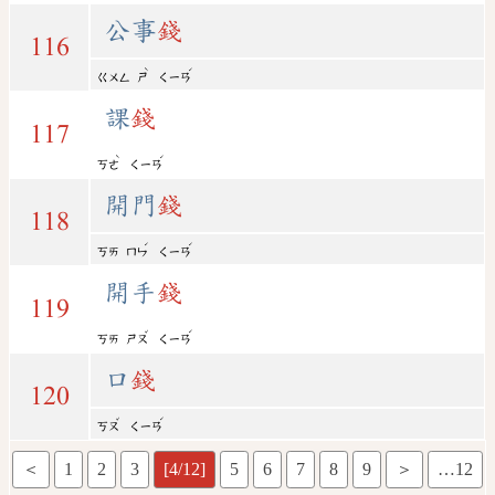
公事
錢
116
ˋ
ˊ
ㄍㄨㄥ
ㄕ
ㄑㄧㄢ
課
錢
117
ˋ
ˊ
ㄎㄜ
ㄑㄧㄢ
開門
錢
118
ˊ
ˊ
ㄎㄞ
ㄇㄣ
ㄑㄧㄢ
開手
錢
119
ˇ
ˊ
ㄎㄞ
ㄕㄡ
ㄑㄧㄢ
口
錢
120
ˇ
ˊ
ㄎㄡ
ㄑㄧㄢ
＜
1
2
3
[4/12]
5
6
7
8
9
＞
…12