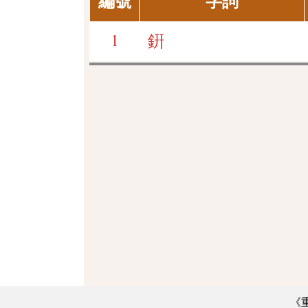
編號
字詞
1
銒
《