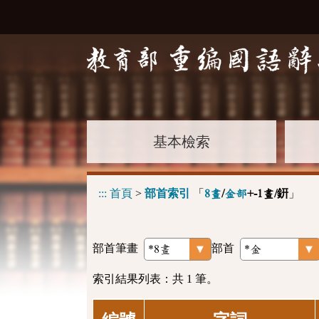
基本檢索
:::
首頁
>
部首索引
「
」
8畫
/
金部
+-1畫/銒
部首筆畫
部首
索引結果列表：共 1 筆。