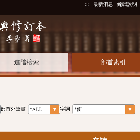
:::
最新消息
編輯說明
進階檢索
部首索引
部首外筆畫
字詞