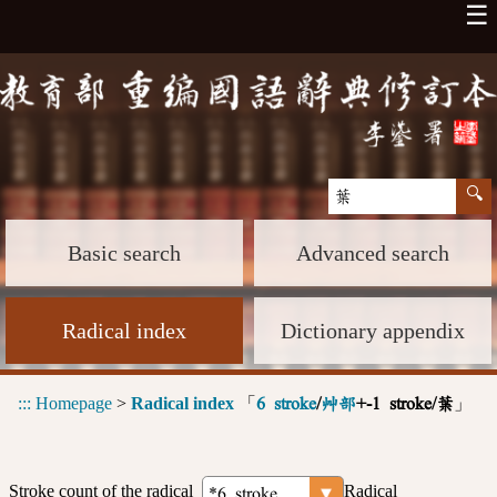
☰
Basic search
Advanced search
Radical index
Dictionary appendix
:::
Homepage
>
Radical index
「
」
6 stroke
/
艸部
+-1 stroke/葉
Stroke count of the radical
Radical