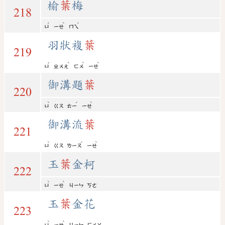
榆
葉
梅
218
ˊ
ˋ
ˊ
ㄩ
ㄧㄝ
ㄇㄟ
羽狀複
葉
219
ˇ
ˋ
ˋ
ˋ
ㄩ
ㄓㄨㄤ
ㄈㄨ
ㄧㄝ
御溝題
葉
220
ˋ
ˊ
ˋ
ㄩ
ㄍㄡ
ㄊㄧ
ㄧㄝ
御溝流
葉
221
ˋ
ˊ
ˋ
ㄩ
ㄍㄡ
ㄌㄧㄡ
ㄧㄝ
玉
葉
金柯
222
ˋ
ˋ
ㄩ
ㄧㄝ
ㄐㄧㄣ
ㄎㄜ
玉
葉
金花
223
ˋ
ˋ