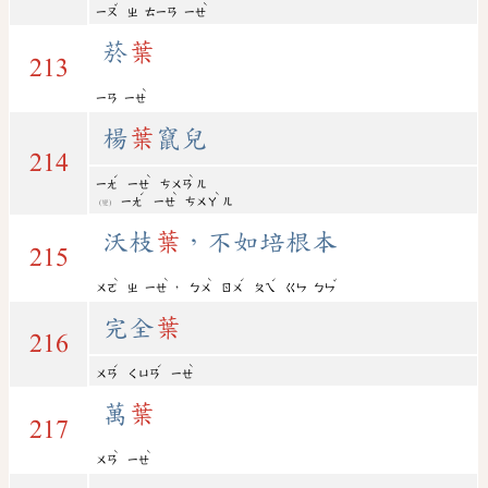
ˇ
ˋ
ㄧㄡ
ㄓ
ㄊㄧㄢ
ㄧㄝ
菸
葉
213
ˋ
ㄧㄢ
ㄧㄝ
楊
葉
竄兒
214
ˊ
ˋ
ˋ
ㄧㄤ
ㄧㄝ
ㄘㄨㄢ
ㄦ
ˊ
ˋ
ˋ
ㄧㄤ
ㄧㄝ
ㄘㄨㄚ
ㄦ
(變)
沃枝
葉
，不如培根本
215
ˋ
ˋ
ˋ
ˊ
ˊ
ˇ
，
ㄨㄛ
ㄓ
ㄧㄝ
ㄅㄨ
ㄖㄨ
ㄆㄟ
ㄍㄣ
ㄅㄣ
完全
葉
216
ˊ
ˊ
ˋ
ㄨㄢ
ㄑㄩㄢ
ㄧㄝ
萬
葉
217
ˋ
ˋ
ㄨㄢ
ㄧㄝ