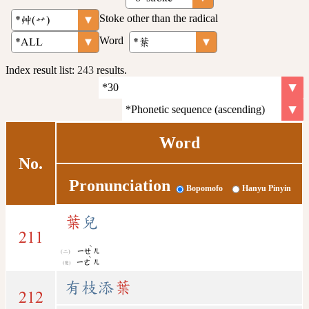
Stoke other than the radical
Word
Index result list:
243
results.
Word
No.
Pronunciation
Bopomofo
Hanyu Pinyin
葉
兒
211
ˋ
ㄧㄝ
ㄦ
ˋ
ㄧㄜ
ㄦ
(變)
有枝添
葉
212