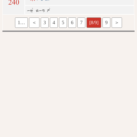
240
ˋ
ˋ
ㄧㄝ
ㄊㄧㄢ
ㄕ
1…
＜
3
4
5
6
7
[8/9]
9
＞