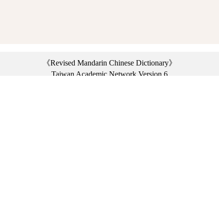
《Revised Mandarin Chinese Dictionary》
Taiwan Academic Network Version 6
©2021 Ministry of Education, R.O.C. All rights reserved.
︿
:::
Privacy statement
|
Dictionary network
|
Opinion exchange
|
Network Links
Headquarters: No. 2, Sanshu Rd., Sanxia Dist., New Taipei City 23703, Taiwan
(R.O.C.)、
Taipei Branch: No. 179, Sec. 1, Heping E. Rd., Daan Dist., Taipei City 10644,
Taiwan (R.O.C.)、
Taichung Branch Offices: No. 67, Shifan St., Fengyuan Dist., Taichung City 42081,
Taiwan (R.O.C.)