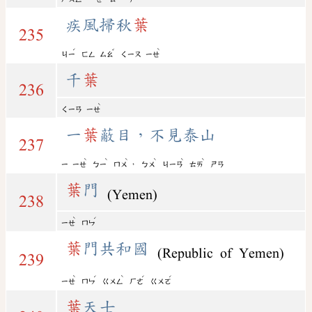
疾風掃秋
葉
235
ˊ
ˇ
ˋ
ㄐㄧ
ㄈㄥ
ㄙㄠ
ㄑㄧㄡ
ㄧㄝ
千
葉
236
ˋ
ㄑㄧㄢ
ㄧㄝ
一
葉
蔽目，不見泰山
237
ˋ
ˋ
ˋ
ˋ
ˋ
ˋ
，
ㄧ
ㄧㄝ
ㄅㄧ
ㄇㄨ
ㄅㄨ
ㄐㄧㄢ
ㄊㄞ
ㄕㄢ
葉
門
(Yemen)
238
ˋ
ˊ
ㄧㄝ
ㄇㄣ
葉
門共和國
(Republic of Yemen)
239
ˋ
ˊ
ˋ
ˊ
ˊ
ㄧㄝ
ㄇㄣ
ㄍㄨㄥ
ㄏㄜ
ㄍㄨㄛ
葉
天士