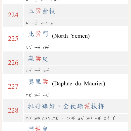
ㄩ
ㄧㄝ
ㄐㄧㄣ
ㄏㄨㄚ
玉
葉
金枝
224
ˋ
ˋ
ㄩ
ㄧㄝ
ㄐㄧㄣ
ㄓ
北
葉
門
(North Yemen)
225
ˇ
ˋ
ˊ
ㄅㄟ
ㄧㄝ
ㄇㄣ
麻
葉
皮
226
ˊ
ˋ
ˊ
ㄇㄚ
ㄧㄝ
ㄆㄧ
莫里
葉
(Daphne du Maurier)
227
ˋ
ˇ
ˋ
ㄇㄛ
ㄌㄧ
ㄧㄝ
牡丹雖好，全仗綠
葉
扶持
228
ˇ
ˇ
ˊ
ˋ
ˋ
ˋ
ˊ
ˊ
，
ㄇㄨ
ㄉㄢ
ㄙㄨㄟ
ㄏㄠ
ㄑㄩㄢ
ㄓㄤ
ㄌㄩ
ㄧㄝ
ㄈㄨ
ㄔ
鬥
葉
兒