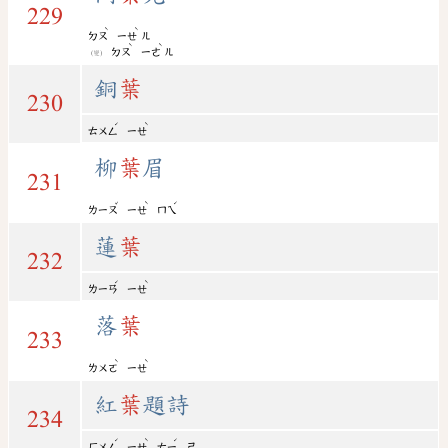
229
ˋ
ˋ
ㄉㄡ
ㄧㄝ
ㄦ
ˋ
ˋ
ㄉㄡ
ㄧㄜ
ㄦ
(變)
銅
葉
230
ˊ
ˋ
ㄊㄨㄥ
ㄧㄝ
柳
葉
眉
231
ˇ
ˋ
ˊ
ㄌㄧㄡ
ㄧㄝ
ㄇㄟ
蓮
葉
232
ˊ
ˋ
ㄌㄧㄢ
ㄧㄝ
落
葉
233
ˋ
ˋ
ㄌㄨㄛ
ㄧㄝ
紅
葉
題詩
234
ˊ
ˋ
ˊ
ㄏㄨㄥ
ㄧㄝ
ㄊㄧ
ㄕ