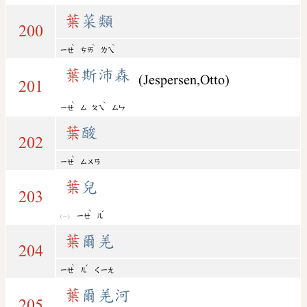
葉
菜類
200
ˋ
ˋ
ˋ
ㄧㄝ
ㄘㄞ
ㄌㄟ
葉
斯沛森
(Jespersen,Otto)
201
ˋ
ˋ
ㄧㄝ
ㄙ
ㄆㄟ
ㄙㄣ
葉
酸
202
ˋ
ㄧㄝ
ㄙㄨㄢ
葉
兒
203
ˋ
ˊ
ㄧㄝ
ㄦ
葉
爾羌
204
ˋ
ˇ
ㄧㄝ
ㄦ
ㄑㄧㄤ
葉
爾羌河
205