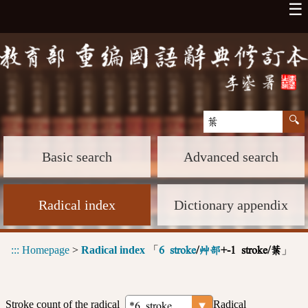
☰
Basic search
Advanced search
Radical index
Dictionary appendix
:::
Homepage
>
Radical index
「
」
6 stroke
/
艸部
+-1 stroke/葉
Stroke count of the radical
Radical