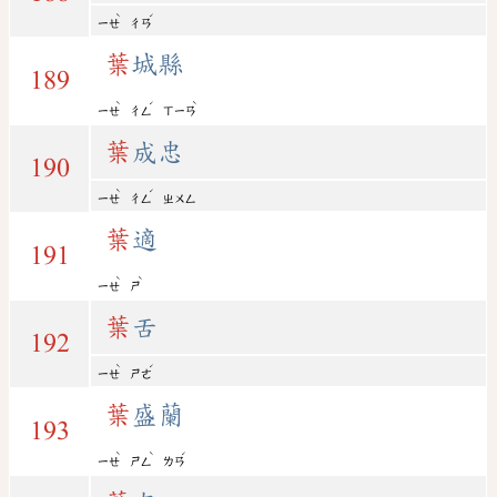
ˋ
ˊ
ㄧㄝ
ㄔㄢ
葉
城縣
189
ˋ
ˊ
ˋ
ㄧㄝ
ㄔㄥ
ㄒㄧㄢ
葉
成忠
190
ˋ
ˊ
ㄧㄝ
ㄔㄥ
ㄓㄨㄥ
葉
適
191
ˋ
ˋ
ㄧㄝ
ㄕ
葉
舌
192
ˋ
ˊ
ㄧㄝ
ㄕㄜ
葉
盛蘭
193
ˋ
ˋ
ˊ
ㄧㄝ
ㄕㄥ
ㄌㄢ