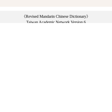
《Revised Mandarin Chinese Dictionary》
Taiwan Academic Network Version 6
©2021 Ministry of Education, R.O.C. All rights reserved.
︿
:::
Privacy statement
|
Dictionary network
|
Opinion exchange
|
Network Links
Headquarters: No. 2, Sanshu Rd., Sanxia Dist., New Taipei City 23703, Taiwan
(R.O.C.)、
Taipei Branch: No. 179, Sec. 1, Heping E. Rd., Daan Dist., Taipei City 10644,
Taiwan (R.O.C.)、
Taichung Branch Offices: No. 67, Shifan St., Fengyuan Dist., Taichung City 42081,
Taiwan (R.O.C.)
Telephone Switchboard：(02)7740-7890、
Fax：(02)7740-7064、
TANet VoIP：9009-7890
Online Users: 3850