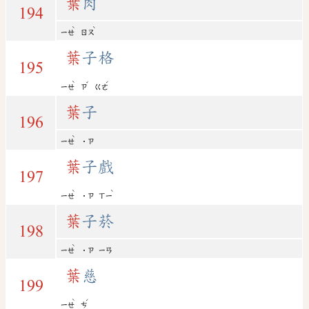
葉
肉
194
ˋ
ˋ
ㄧㄝ
ㄖㄡ
葉
子格
195
ˋ
ˇ
ˊ
ㄧㄝ
ㄗ
ㄍㄜ
葉
子
196
ˋ
ㄧㄝ
˙ㄗ
葉
子戲
197
ˋ
ˋ
ㄧㄝ
˙ㄗ
ㄒㄧ
葉
子菸
198
ˋ
ㄧㄝ
˙ㄗ
ㄧㄢ
葉
慈
199
ˋ
ˊ
ㄧㄝ
ㄘ