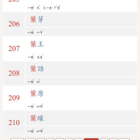
ˋ
ˇ
ˊ
ㄧㄝ
ㄦ
ㄑㄧㄤ
ㄏㄜ
葉
芽
206
ˋ
ˊ
ㄧㄝ
ㄧㄚ
葉
王
207
ˋ
ˊ
ㄧㄝ
ㄨㄤ
葉
語
208
ˋ
ˇ
ㄧㄝ
ㄩ
葉
原
209
ˋ
ˊ
ㄧㄝ
ㄩㄢ
葉
緣
210
ˋ
ˊ
ㄧㄝ
ㄩㄢ