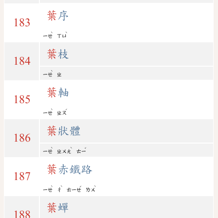
葉
序
183
ˋ
ˋ
ㄧㄝ
ㄒㄩ
葉
枝
184
ˋ
ㄧㄝ
ㄓ
葉
軸
185
ˋ
ˊ
ㄧㄝ
ㄓㄡ
葉
狀體
186
ˋ
ˋ
ˇ
ㄧㄝ
ㄓㄨㄤ
ㄊㄧ
葉
赤鐵路
187
ˋ
ˋ
ˇ
ˋ
ㄧㄝ
ㄔ
ㄊㄧㄝ
ㄌㄨ
葉
蟬
188