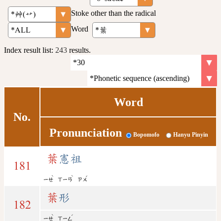
Stoke other than the radical
Word
Index result list:
243
results.
Word
No.
Pronunciation
Bopomofo
Hanyu Pinyin
葉
憲祖
181
ˋ
ˋ
ˇ
ㄧㄝ
ㄒㄧㄢ
ㄗㄨ
葉
形
182
ˋ
ˊ
ㄧㄝ
ㄒㄧㄥ