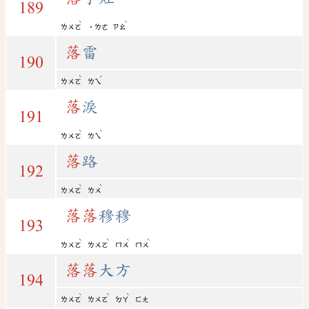
189
ˋ
ˋ
ㄌㄨㄛ
˙ㄌㄜ
ㄗㄠ
落
雷
190
ˋ
ˊ
ㄌㄨㄛ
ㄌㄟ
落
淚
191
ˋ
ˋ
ㄌㄨㄛ
ㄌㄟ
落
路
192
ˋ
ˋ
ㄌㄨㄛ
ㄌㄨ
落
落
穆穆
193
ˋ
ˋ
ˋ
ˋ
ㄌㄨㄛ
ㄌㄨㄛ
ㄇㄨ
ㄇㄨ
落
落
大方
194
ˋ
ˋ
ˋ
ㄌㄨㄛ
ㄌㄨㄛ
ㄉㄚ
ㄈㄤ