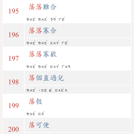
落
落
難合
195
ˋ
ˋ
ˊ
ˊ
ㄌㄨㄛ
ㄌㄨㄛ
ㄋㄢ
ㄏㄜ
落
落
寡合
196
ˋ
ˋ
ˇ
ˊ
ㄌㄨㄛ
ㄌㄨㄛ
ㄍㄨㄚ
ㄏㄜ
落
落
寡歡
197
ˋ
ˋ
ˇ
ㄌㄨㄛ
ㄌㄨㄛ
ㄍㄨㄚ
ㄏㄨㄢ
落
個直過兒
198
ˋ
ˊ
ˋ
ㄌㄨㄛ
˙ㄍㄜ
ㄓ
ㄍㄨㄛ
ㄦ
落
彀
199
ˋ
ˋ
ㄌㄨㄛ
ㄍㄡ
落
可便
200