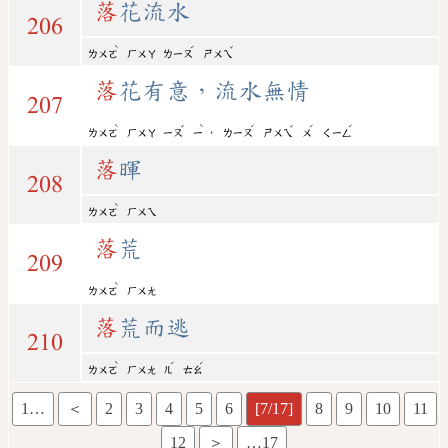
落
花流水
206
ˋ
ˊ
ˇ
ㄌㄨㄛ
ㄏㄨㄚ
ㄌㄧㄡ
ㄕㄨㄟ
落
花有意，流水無情
207
ˋ
ˇ
ˋ
ˊ
ˇ
ˊ
ˊ
，
ㄌㄨㄛ
ㄏㄨㄚ
ㄧㄡ
ㄧ
ㄌㄧㄡ
ㄕㄨㄟ
ㄨ
ㄑㄧㄥ
落
暉
208
ˋ
ㄌㄨㄛ
ㄏㄨㄟ
落
荒
209
ˋ
ㄌㄨㄛ
ㄏㄨㄤ
落
荒而逃
210
ˋ
ˊ
ˊ
ㄌㄨㄛ
ㄏㄨㄤ
ㄦ
ㄊㄠ
1…
＜
2
3
4
5
6
[7/17]
8
9
10
11
12
＞
…17