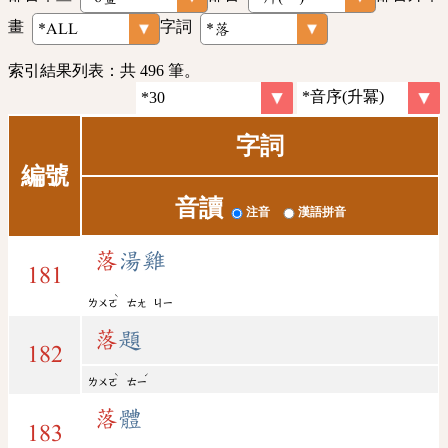
畫
字詞
索引結果列表：共 496 筆。
字詞
編號
音讀
注音
漢語拼音
落
湯雞
181
ˋ
ㄌㄨㄛ
ㄊㄤ
ㄐㄧ
落
題
182
ˋ
ˊ
ㄌㄨㄛ
ㄊㄧ
落
體
183