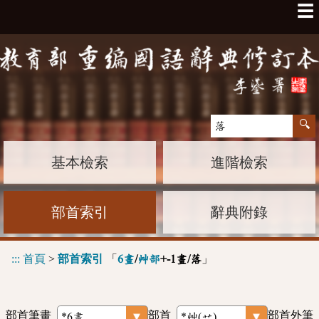
☰
基本檢索
進階檢索
部首索引
辭典附錄
:::
首頁
>
部首索引
「
」
6畫
/
艸部
+-1畫/落
部首筆畫
部首
部首外筆