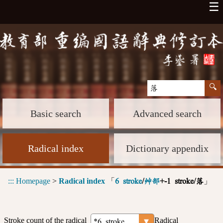
☰
Basic search
Advanced search
Radical index
Dictionary appendix
:::
Homepage
>
Radical index
「
」
6 stroke
/
艸部
+-1 stroke/落
Stroke count of the radical
Radical