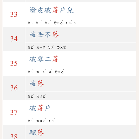
潑皮破
落
戶兒
33
ˊ
ˋ
ˋ
ˋ
ㄆㄛ
ㄆㄧ
ㄆㄛ
ㄌㄨㄛ
ㄏㄨ
ㄦ
破丟不
落
34
ˋ
ˋ
ˋ
ㄆㄛ
ㄉㄧㄡ
ㄅㄨ
ㄌㄨㄛ
破零二
落
35
ˋ
ˊ
ˋ
ˋ
ㄆㄛ
ㄌㄧㄥ
ㄦ
ㄌㄨㄛ
破
落
36
ˋ
ˋ
ㄆㄛ
ㄌㄨㄛ
破
落
戶
37
ˋ
ˋ
ˋ
ㄆㄛ
ㄌㄨㄛ
ㄏㄨ
飄
落
38