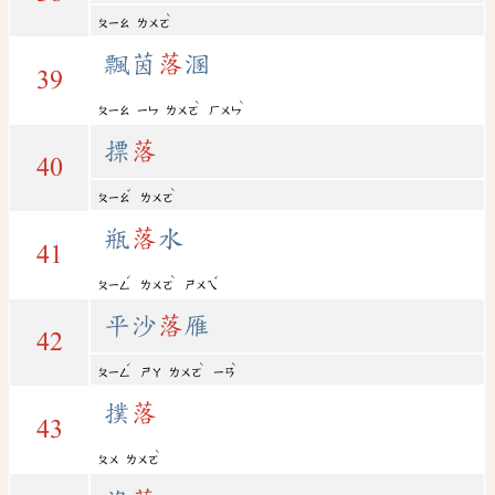
ˋ
ㄆㄧㄠ
ㄌㄨㄛ
飄茵
落
溷
39
ˋ
ˋ
ㄆㄧㄠ
ㄧㄣ
ㄌㄨㄛ
ㄏㄨㄣ
摽
落
40
ˇ
ˋ
ㄆㄧㄠ
ㄌㄨㄛ
瓶
落
水
41
ˊ
ˋ
ˇ
ㄆㄧㄥ
ㄌㄨㄛ
ㄕㄨㄟ
平沙
落
雁
42
ˊ
ˋ
ˋ
ㄆㄧㄥ
ㄕㄚ
ㄌㄨㄛ
ㄧㄢ
撲
落
43
ˋ
ㄆㄨ
ㄌㄨㄛ