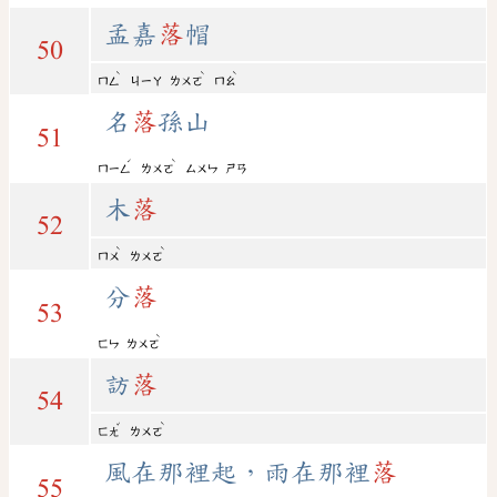
孟嘉
落
帽
50
ˋ
ˋ
ˋ
ㄇㄥ
ㄐㄧㄚ
ㄌㄨㄛ
ㄇㄠ
名
落
孫山
51
ˊ
ˋ
ㄇㄧㄥ
ㄌㄨㄛ
ㄙㄨㄣ
ㄕㄢ
木
落
52
ˋ
ˋ
ㄇㄨ
ㄌㄨㄛ
分
落
53
ˋ
ㄈㄣ
ㄌㄨㄛ
訪
落
54
ˇ
ˋ
ㄈㄤ
ㄌㄨㄛ
風在那裡起，雨在那裡
落
55