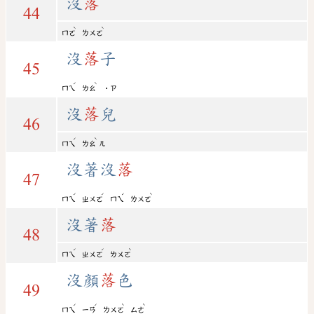
沒
落
44
ˋ
ˋ
ㄇㄛ
ㄌㄨㄛ
沒
落
子
45
ˊ
ˋ
ㄇㄟ
ㄌㄠ
˙ㄗ
沒
落
兒
46
ˊ
ˋ
ㄇㄟ
ㄌㄠ
ㄦ
沒著沒
落
47
ˊ
ˊ
ˊ
ˋ
ㄇㄟ
ㄓㄨㄛ
ㄇㄟ
ㄌㄨㄛ
沒著
落
48
ˊ
ˊ
ˋ
ㄇㄟ
ㄓㄨㄛ
ㄌㄨㄛ
沒顏
落
色
49
ˊ
ˊ
ˋ
ˋ
ㄇㄟ
ㄧㄢ
ㄌㄨㄛ
ㄙㄜ