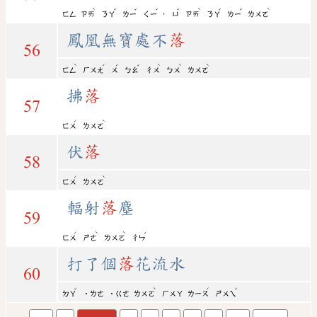
ˋ
ˇ
ˇ
ˇ
ˇ
ˋ
ˇ
ˇ
ˋ
，
ㄈㄥ
ㄗㄞ
ㄋㄚ
ㄌㄧ
ㄑㄧ
ㄩ
ㄗㄞ
ㄋㄚ
ㄌㄧ
ㄌㄨㄛ
鳳凰無寶處不
落
56
ˋ
ˊ
ˊ
ˇ
ˋ
ˋ
ˋ
ㄈㄥ
ㄏㄨㄤ
ㄨ
ㄅㄠ
ㄔㄨ
ㄅㄨ
ㄌㄨㄛ
拂
落
57
ˊ
ˋ
ㄈㄨ
ㄌㄨㄛ
伏
落
58
ˊ
ˋ
ㄈㄨ
ㄌㄨㄛ
輻射
落
塵
59
ˊ
ˋ
ˋ
ˊ
ㄈㄨ
ㄕㄜ
ㄌㄨㄛ
ㄔㄣ
打了個
落
花流水
60
ˇ
ˋ
ˊ
ˇ
ㄉㄚ
˙ㄌㄜ
˙ㄍㄜ
ㄌㄨㄛ
ㄏㄨㄚ
ㄌㄧㄡ
ㄕㄨㄟ