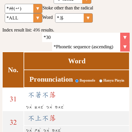
Stoke other than the radical
Word
Index result list:
496
results.
Word
No.
Pronunciation
Bopomofo
Hanyu Pinyin
不著不
落
31
ˋ
ˊ
ˋ
ˋ
ㄅㄨ
ㄓㄨㄛ
ㄅㄨ
ㄌㄨㄛ
不上不
落
32
ˋ
ˋ
ˋ
ˋ
ㄅㄨ
ㄕㄤ
ㄅㄨ
ㄌㄨㄛ