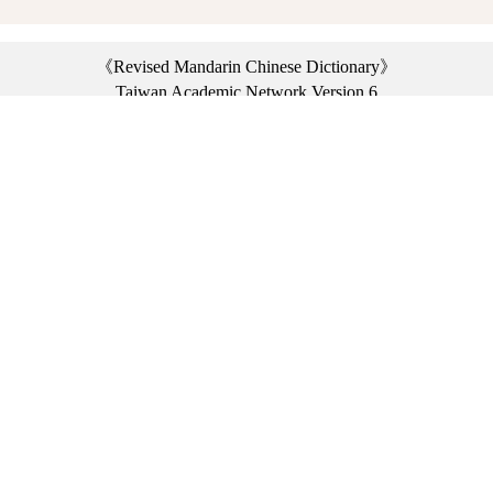
《Revised Mandarin Chinese Dictionary》
Taiwan Academic Network Version 6
©2021 Ministry of Education, R.O.C. All rights reserved.
︿
:::
Privacy statement
|
Dictionary network
|
Opinion exchange
|
Network Links
Headquarters: No. 2, Sanshu Rd., Sanxia Dist., New Taipei City 23703, Taiwan
(R.O.C.)、
Taipei Branch: No. 179, Sec. 1, Heping E. Rd., Daan Dist., Taipei City 10644,
Taiwan (R.O.C.)、
Taichung Branch Offices: No. 67, Shifan St., Fengyuan Dist., Taichung City 42081,
Taiwan (R.O.C.)
Telephone Switchboard：(02)7740-7890、
Fax：(02)7740-7064、
TANet VoIP：9009-7890
Online Users: 3651