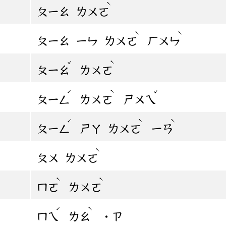
ˋ
ㄆㄧㄠ
ㄌㄨㄛ
ˋ
ˋ
ㄆㄧㄠ
ㄧㄣ
ㄌㄨㄛ
ㄏㄨㄣ
ˇ
ˋ
ㄆㄧㄠ
ㄌㄨㄛ
ˊ
ˋ
ˇ
ㄆㄧㄥ
ㄌㄨㄛ
ㄕㄨㄟ
ˊ
ˋ
ˋ
ㄆㄧㄥ
ㄕㄚ
ㄌㄨㄛ
ㄧㄢ
ˋ
ㄆㄨ
ㄌㄨㄛ
ˋ
ˋ
ㄇㄛ
ㄌㄨㄛ
ˊ
ˋ
ㄇㄟ
ㄌㄠ
˙ㄗ