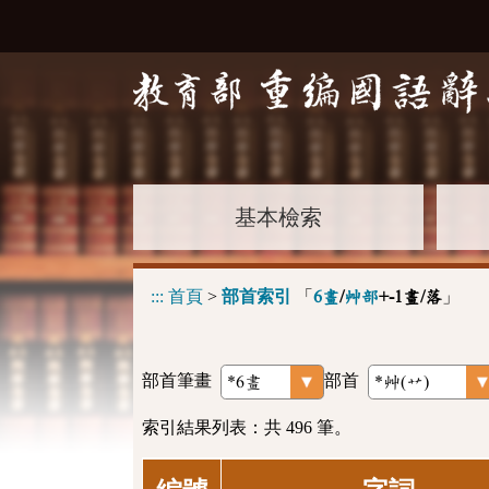
基本檢索
:::
首頁
>
部首索引
「
」
6畫
/
艸部
+-1畫/落
部首筆畫
部首
索引結果列表：共 496 筆。