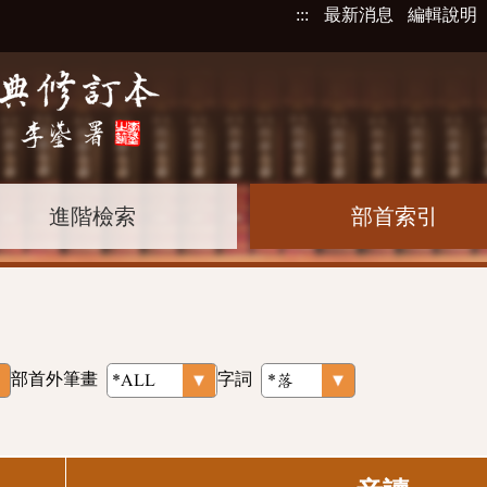
:::
最新消息
編輯說明
進階檢索
部首索引
部首外筆畫
字詞