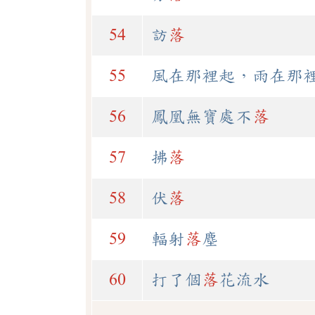
54
訪
落
55
風在那裡起，雨在那
56
鳳凰無寶處不
落
57
拂
落
58
伏
落
59
輻射
落
塵
60
打了個
落
花流水