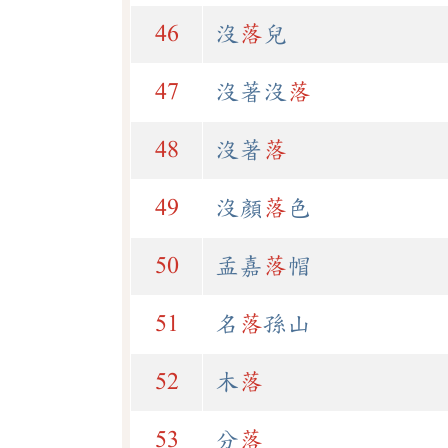
46
沒
落
兒
47
沒著沒
落
48
沒著
落
49
沒顏
落
色
50
孟嘉
落
帽
51
名
落
孫山
52
木
落
53
分
落