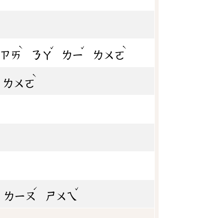
ˋ
ˇ
ˇ
ˋ
ㄗㄞ
ㄋㄚ
ㄌㄧ
ㄌㄨㄛ
ˋ
ㄌㄨㄛ
ˊ
ˇ
ㄌㄧㄡ
ㄕㄨㄟ