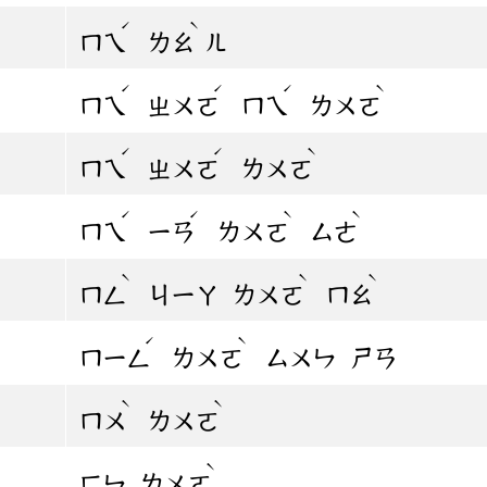
ˊ
ˋ
ㄇㄟ
ㄌㄠ
ㄦ
ˊ
ˊ
ˊ
ˋ
ㄇㄟ
ㄓㄨㄛ
ㄇㄟ
ㄌㄨㄛ
ˊ
ˊ
ˋ
ㄇㄟ
ㄓㄨㄛ
ㄌㄨㄛ
ˊ
ˊ
ˋ
ˋ
ㄇㄟ
ㄧㄢ
ㄌㄨㄛ
ㄙㄜ
ˋ
ˋ
ˋ
ㄇㄥ
ㄐㄧㄚ
ㄌㄨㄛ
ㄇㄠ
ˊ
ˋ
ㄇㄧㄥ
ㄌㄨㄛ
ㄙㄨㄣ
ㄕㄢ
ˋ
ˋ
ㄇㄨ
ㄌㄨㄛ
ˋ
ㄈㄣ
ㄌㄨㄛ