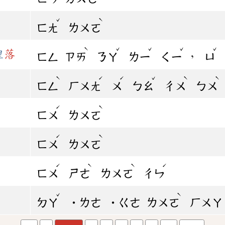
ˇ
ˋ
ㄈㄤ
ㄌㄨㄛ
ˋ
ˇ
ˇ
ˇ
ˇ
裡
落
，
ㄈㄥ
ㄗㄞ
ㄋㄚ
ㄌㄧ
ㄑㄧ
ㄩ
ˋ
ˊ
ˊ
ˇ
ˋ
ˋ
ㄈㄥ
ㄏㄨㄤ
ㄨ
ㄅㄠ
ㄔㄨ
ㄅㄨ
ˊ
ˋ
ㄈㄨ
ㄌㄨㄛ
ˊ
ˋ
ㄈㄨ
ㄌㄨㄛ
ˊ
ˋ
ˋ
ˊ
ㄈㄨ
ㄕㄜ
ㄌㄨㄛ
ㄔㄣ
ˇ
ˋ
ㄉㄚ
˙ㄌㄜ
˙ㄍㄜ
ㄌㄨㄛ
ㄏㄨㄚ