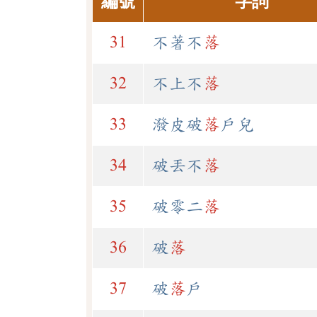
編號
字詞
31
不著不
落
32
不上不
落
33
潑皮破
落
戶兒
34
破丟不
落
35
破零二
落
36
破
落
37
破
落
戶