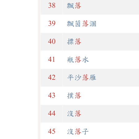
38
飄
落
39
飄茵
落
溷
40
摽
落
41
瓶
落
水
42
平沙
落
雁
43
撲
落
44
沒
落
45
沒
落
子