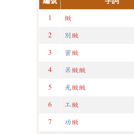
編號
字詞
1
緻
2
別
緻
3
密
緻
4
呆
緻
緻
5
光
緻
緻
6
工
緻
7
功
緻