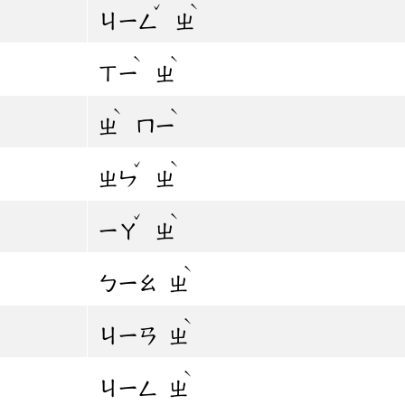
ˇ
ˋ
ㄐㄧㄥ
ㄓ
ˋ
ˋ
ㄒㄧ
ㄓ
ˋ
ˋ
ㄓ
ㄇㄧ
ˇ
ˋ
ㄓㄣ
ㄓ
ˇ
ˋ
ㄧㄚ
ㄓ
ˋ
ㄅㄧㄠ
ㄓ
ˋ
ㄐㄧㄢ
ㄓ
ˋ
ㄐㄧㄥ
ㄓ