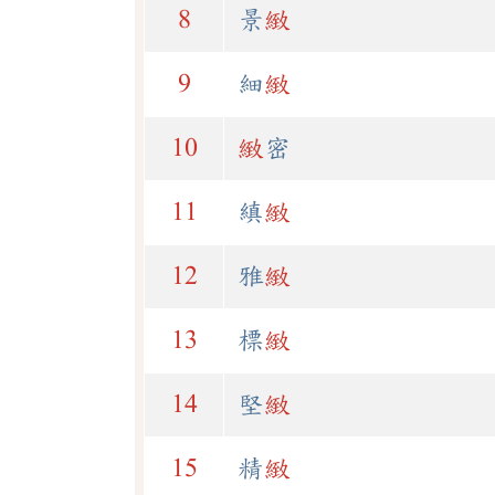
8
景
緻
9
細
緻
10
緻
密
11
縝
緻
12
雅
緻
13
標
緻
14
堅
緻
15
精
緻