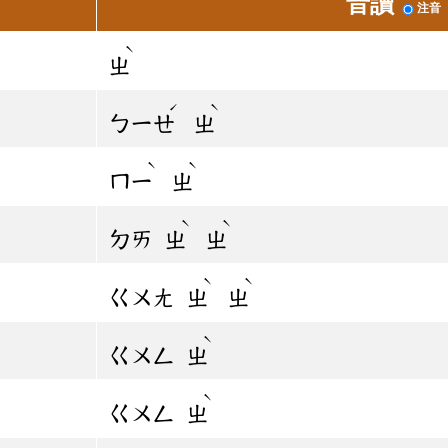
音讀
注音
ˋ
ㄓ
ˊ
ˋ
ㄅㄧㄝ
ㄓ
ˋ
ˋ
ㄇㄧ
ㄓ
ˋ
ˋ
ㄉㄞ
ㄓ
ㄓ
ˋ
ˋ
ㄍㄨㄤ
ㄓ
ㄓ
ˋ
ㄍㄨㄥ
ㄓ
ˋ
ㄍㄨㄥ
ㄓ