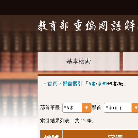
基本檢索
:::
首頁
>
部首索引
「
」
6畫
/
糸部
+9畫/緻
部首筆畫
部首
索引結果列表：共 15 筆。