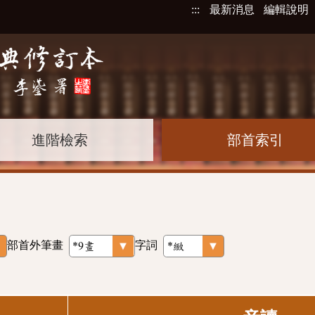
:::
最新消息
編輯說明
進階檢索
部首索引
部首外筆畫
字詞