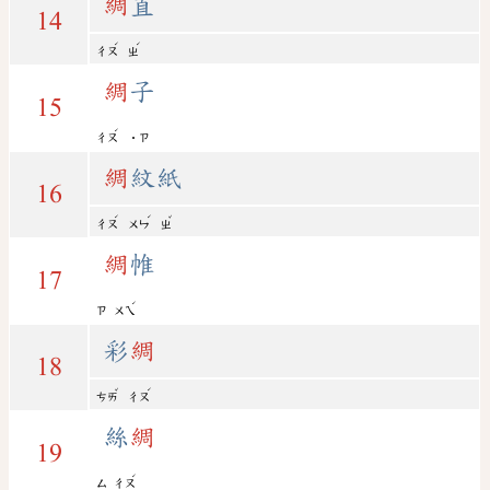
綢
直
14
ˊ
ˊ
ㄔㄡ
ㄓ
綢
子
15
ˊ
ㄔㄡ
˙ㄗ
綢
紋紙
16
ˊ
ˊ
ˇ
ㄔㄡ
ㄨㄣ
ㄓ
綢
帷
17
ˊ
ㄗ
ㄨㄟ
彩
綢
18
ˇ
ˊ
ㄘㄞ
ㄔㄡ
絲
綢
19
ˊ
ㄙ
ㄔㄡ