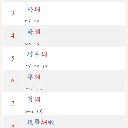
紡
綢
3
ˇ
ˊ
ㄈㄤ
ㄔㄡ
府
綢
4
ˇ
ˊ
ㄈㄨ
ㄔㄡ
塔手
綢
5
ˇ
ˇ
ˊ
ㄊㄚ
ㄕㄡ
ㄔㄡ
寧
綢
6
ˊ
ˊ
ㄋㄧㄥ
ㄔㄡ
莨
綢
7
ˊ
ˊ
ㄌㄧㄤ
ㄔㄡ
綾羅
綢
緞
8