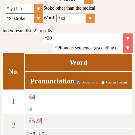
Stoke other than the radical
Word
Index result list:
22
results.
Word
No.
Pronunciation
Bopomofo
Hanyu Pinyin
綢
1
ˊ
ㄔㄡ
綿
綢
2
ˊ
ˊ
ㄇㄧㄢ
ㄔㄡ