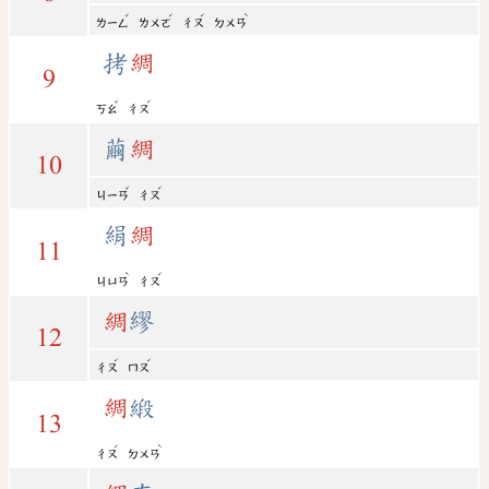
ˊ
ˊ
ˊ
ˋ
ㄌㄧㄥ
ㄌㄨㄛ
ㄔㄡ
ㄉㄨㄢ
拷
綢
9
ˇ
ˊ
ㄎㄠ
ㄔㄡ
繭
綢
10
ˇ
ˊ
ㄐㄧㄢ
ㄔㄡ
絹
綢
11
ˋ
ˊ
ㄐㄩㄢ
ㄔㄡ
綢
繆
12
ˊ
ˊ
ㄔㄡ
ㄇㄡ
綢
緞
13
ˊ
ˋ
ㄔㄡ
ㄉㄨㄢ