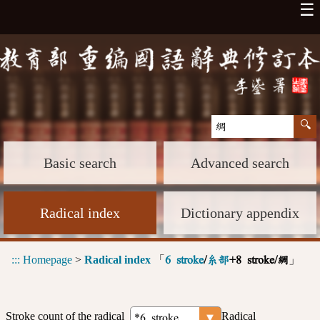
☰
Basic search
Advanced search
Radical index
Dictionary appendix
:::
Homepage
>
Radical index
「
」
6 stroke
/
糸部
+8 stroke/綢
Stroke count of the radical
Radical