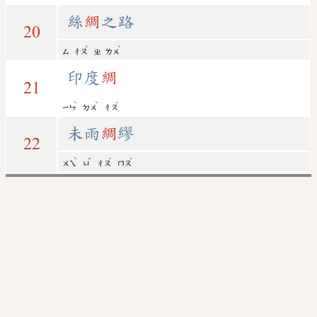
絲
綢
之路
20
ˊ
ˋ
ㄙ
ㄔㄡ
ㄓ
ㄌㄨ
印度
綢
21
ˋ
ˋ
ˊ
ㄧㄣ
ㄉㄨ
ㄔㄡ
未雨
綢
繆
22
ˋ
ˇ
ˊ
ˊ
ㄨㄟ
ㄩ
ㄔㄡ
ㄇㄡ