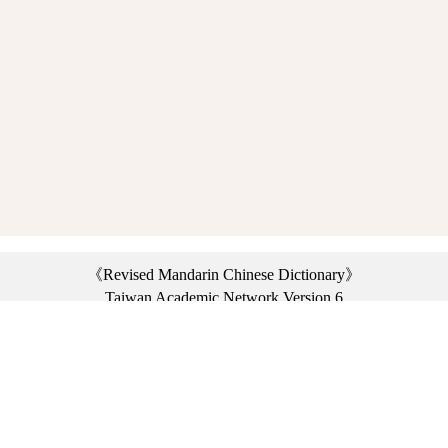
《Revised Mandarin Chinese Dictionary》
Taiwan Academic Network Version 6
©2021 Ministry of Education, R.O.C. All rights reserved.