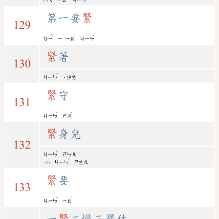
ㄇㄟ
ㄧㄠ
ㄐㄧㄣ
第一要
緊
129
ˋ
ˋ
ˇ
ㄉㄧ
ㄧ
ㄧㄠ
ㄐㄧㄣ
緊
著
130
ˇ
ㄐㄧㄣ
˙ㄓㄜ
緊
守
131
ˇ
ˇ
ㄐㄧㄣ
ㄕㄡ
緊
身兒
132
ˇ
ㄐㄧㄣ
ㄕㄣㄦ
ˇ
ㄐㄧㄣ
ㄕㄜㄦ
(變)
緊
要
133
ˇ
ˋ
ㄐㄧㄣ
ㄧㄠ
一
緊
二慢三罷休