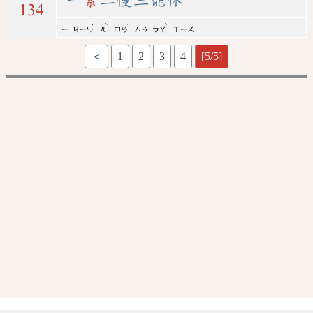
134
ˇ
ˋ
ˋ
ˋ
ㄧ
ㄐㄧㄣ
ㄦ
ㄇㄢ
ㄙㄢ
ㄅㄚ
ㄒㄧㄡ
＜
1
2
3
4
[5/5]