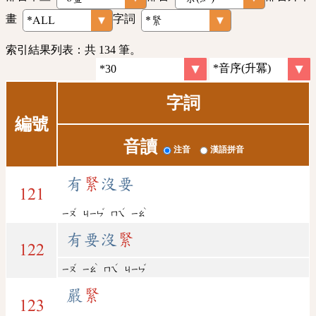
畫
字詞
索引結果列表：共 134 筆。
字詞
編號
音讀
注音
漢語拼音
有
緊
沒要
121
ˇ
ˇ
ˊ
ˋ
ㄧㄡ
ㄐㄧㄣ
ㄇㄟ
ㄧㄠ
有要沒
緊
122
ˇ
ˋ
ˊ
ˇ
ㄧㄡ
ㄧㄠ
ㄇㄟ
ㄐㄧㄣ
嚴
緊
123