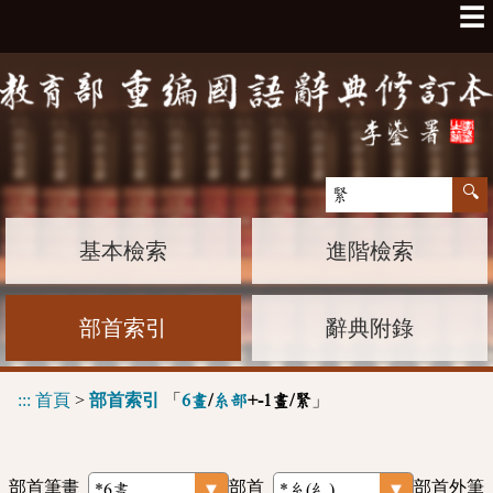
☰
基本檢索
進階檢索
部首索引
辭典附錄
:::
首頁
>
部首索引
「
」
6畫
/
糸部
+-1畫/緊
部首筆畫
部首
部首外筆