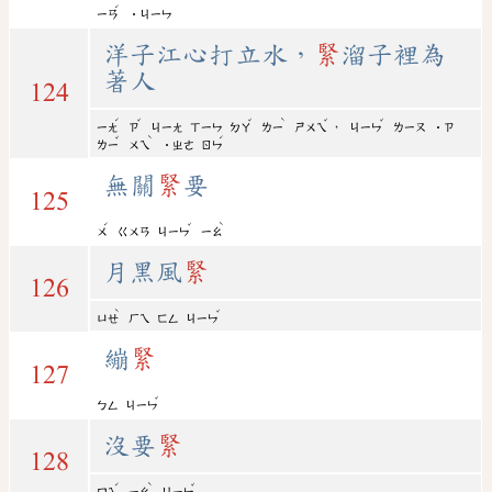
ˊ
ㄧㄢ
˙ㄐㄧㄣ
洋子江心打立水，
緊
溜子裡為
著人
124
ˊ
ˇ
ˇ
ˋ
ˇ
ˇ
，
ㄧㄤ
ㄗ
ㄐㄧㄤ
ㄒㄧㄣ
ㄉㄚ
ㄌㄧ
ㄕㄨㄟ
ㄐㄧㄣ
ㄌㄧㄡ
˙ㄗ
ˇ
ˋ
ˊ
ㄌㄧ
ㄨㄟ
˙ㄓㄜ
ㄖㄣ
無關
緊
要
125
ˊ
ˇ
ˋ
ㄨ
ㄍㄨㄢ
ㄐㄧㄣ
ㄧㄠ
月黑風
緊
126
ˋ
ˇ
ㄩㄝ
ㄏㄟ
ㄈㄥ
ㄐㄧㄣ
繃
緊
127
ˇ
ㄅㄥ
ㄐㄧㄣ
沒要
緊
128
ˊ
ˋ
ˇ