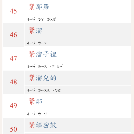
緊
那羅
45
ˇ
ˋ
ˊ
ㄐㄧㄣ
ㄋㄚ
ㄌㄨㄛ
緊
溜
46
ˇ
ㄐㄧㄣ
ㄌㄧㄡ
緊
溜子裡
47
ˇ
ˇ
ㄐㄧㄣ
ㄌㄧㄡ
˙ㄗ
ㄌㄧ
緊
溜兒的
48
ˇ
ㄐㄧㄣ
ㄌㄧㄡㄦ
˙ㄉㄜ
緊
鄰
49
ˇ
ˊ
ㄐㄧㄣ
ㄌㄧㄣ
緊
鑼密鼓
50