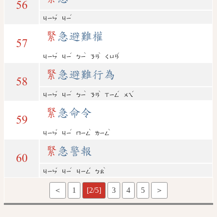
56
ˇ
ˊ
ㄐㄧㄣ
ㄐㄧ
緊
急避難權
57
ˇ
ˊ
ˋ
ˋ
ˊ
ㄐㄧㄣ
ㄐㄧ
ㄅㄧ
ㄋㄢ
ㄑㄩㄢ
緊
急避難行為
58
ˇ
ˊ
ˋ
ˋ
ˊ
ˊ
ㄐㄧㄣ
ㄐㄧ
ㄅㄧ
ㄋㄢ
ㄒㄧㄥ
ㄨㄟ
緊
急命令
59
ˇ
ˊ
ˋ
ˋ
ㄐㄧㄣ
ㄐㄧ
ㄇㄧㄥ
ㄌㄧㄥ
緊
急警報
60
ˇ
ˊ
ˇ
ˋ
ㄐㄧㄣ
ㄐㄧ
ㄐㄧㄥ
ㄅㄠ
＜
1
[2/5]
3
4
5
＞