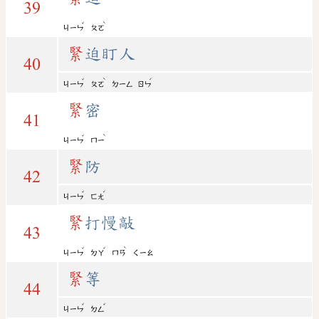
39
ˇ
ˋ
ㄐㄧㄣ
ㄆㄛ
緊
迫盯人
40
ˇ
ˋ
ˊ
ㄐㄧㄣ
ㄆㄛ
ㄉㄧㄥ
ㄖㄣ
緊
密
41
ˇ
ˋ
ㄐㄧㄣ
ㄇㄧ
緊
防
42
ˇ
ˊ
ㄐㄧㄣ
ㄈㄤ
緊
打慢敲
43
ˇ
ˇ
ˋ
ㄐㄧㄣ
ㄉㄚ
ㄇㄢ
ㄑㄧㄠ
緊
等
44
ˇ
ˇ
ㄐㄧㄣ
ㄉㄥ