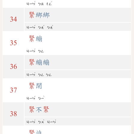
ˇ
ˊ
ㄐㄧㄣ
ㄅㄠ
ㄔㄥ
緊
綁綁
34
ˇ
ˇ
ˇ
ㄐㄧㄣ
ㄅㄤ
ㄅㄤ
緊
繃
35
ˇ
ㄐㄧㄣ
ㄅㄥ
緊
繃繃
36
ˇ
ㄐㄧㄣ
ㄅㄥ
ㄅㄥ
緊
閉
37
ˇ
ˋ
ㄐㄧㄣ
ㄅㄧ
緊
不
緊
38
ˇ
ˋ
ˇ
ㄐㄧㄣ
ㄅㄨ
ㄐㄧㄣ
緊
迫