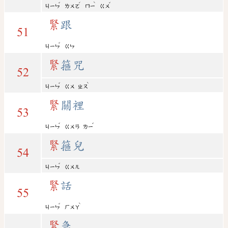
ˇ
ˊ
ˋ
ˇ
ㄐㄧㄣ
ㄌㄨㄛ
ㄇㄧ
ㄍㄨ
緊
跟
51
ˇ
ㄐㄧㄣ
ㄍㄣ
緊
箍咒
52
ˇ
ˋ
ㄐㄧㄣ
ㄍㄨ
ㄓㄡ
緊
關裡
53
ˇ
ˇ
ㄐㄧㄣ
ㄍㄨㄢ
ㄌㄧ
緊
箍兒
54
ˇ
ㄐㄧㄣ
ㄍㄨㄦ
緊
話
55
ˇ
ˋ
ㄐㄧㄣ
ㄏㄨㄚ
緊
急