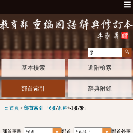
☰
基本檢索
進階檢索
部首索引
辭典附錄
:::
首頁
>
部首索引
「
」
6畫
/
糸部
+-1畫/緊
部首筆畫
部首
部首外筆