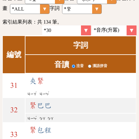
畫
字詞
索引結果列表：共 134 筆。
字詞
編號
音讀
注音
漢語拼音
夾
緊
31
ˊ
ˇ
ㄐㄧㄚ
ㄐㄧㄣ
緊
巴巴
32
ˇ
ㄐㄧㄣ
ㄅㄚ
ㄅㄚ
緊
包程
33