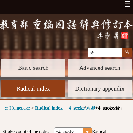
☰
Basic search
Advanced search
Radical index
Dictionary appendix
:::
Homepage
>
Radical index
「
」
4 stroke
/
木部
+4 stroke/析
Stroke count of the radical
Radical