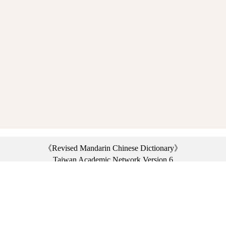
《Revised Mandarin Chinese Dictionary》
Taiwan Academic Network Version 6
©2021 Ministry of Education, R.O.C. All rights reserved.