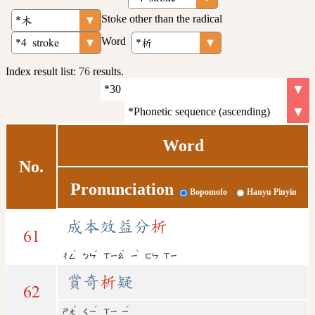
Stoke other than the radical
Word
Index result list:
76
results.
Word
No.
Pronunciation
Bopomofo
Hanyu Pinyin
成本效益分
析
61
ˊ
ˇ
ˋ
ˋ
ㄔㄥ
ㄅㄣ
ㄒㄧㄠ
ㄧ
ㄈㄣ
ㄒㄧ
賞奇
析
疑
62
ˇ
ˊ
ˊ
ㄕㄤ
ㄑㄧ
ㄒㄧ
ㄧ