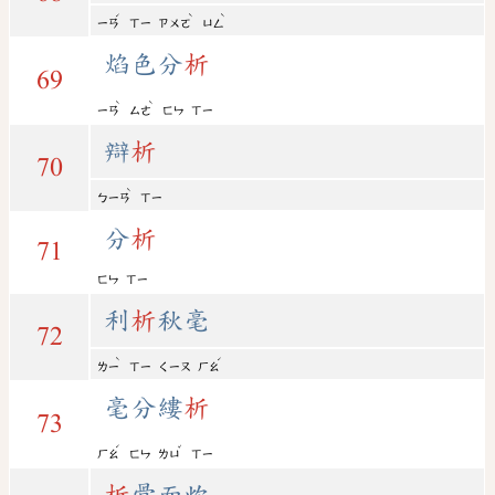
ˊ
ˋ
ˋ
ㄧㄢ
ㄒㄧ
ㄗㄨㄛ
ㄩㄥ
焰色分
析
69
ˋ
ˋ
ㄧㄢ
ㄙㄜ
ㄈㄣ
ㄒㄧ
辯
析
70
ˋ
ㄅㄧㄢ
ㄒㄧ
分
析
71
ㄈㄣ
ㄒㄧ
利
析
秋毫
72
ˋ
ˊ
ㄌㄧ
ㄒㄧ
ㄑㄧㄡ
ㄏㄠ
毫分縷
析
73
ˊ
ˇ
ㄏㄠ
ㄈㄣ
ㄌㄩ
ㄒㄧ
析
骨而炊