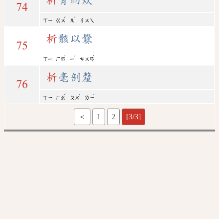
74
ˇ
ˊ
ㄒㄧ
ㄍㄨ
ㄦ
ㄔㄨㄟ
析
骸以爨
75
ˊ
ˇ
ˋ
ㄒㄧ
ㄏㄞ
ㄧ
ㄘㄨㄢ
析
毫剖釐
76
ˊ
ˇ
ˊ
ㄒㄧ
ㄏㄠ
ㄆㄡ
ㄌㄧ
＜
1
2
[3/3]