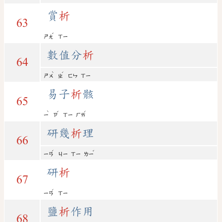
賞
析
63
ˇ
ㄕㄤ
ㄒㄧ
數值分
析
64
ˋ
ˊ
ㄕㄨ
ㄓ
ㄈㄣ
ㄒㄧ
易子
析
骸
65
ˋ
ˇ
ˊ
ㄧ
ㄗ
ㄒㄧ
ㄏㄞ
研幾
析
理
66
ˊ
ˇ
ㄧㄢ
ㄐㄧ
ㄒㄧ
ㄌㄧ
研
析
67
ˊ
ㄧㄢ
ㄒㄧ
鹽
析
作用
68