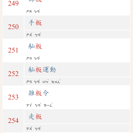
249
ˇ
ㄕㄞ
ㄅㄢ
手
板
250
ˇ
ˇ
ㄕㄡ
ㄅㄢ
舢
板
251
ˇ
ㄕㄢ
ㄅㄢ
舢
板
運動
252
ˇ
ˋ
ˋ
ㄕㄢ
ㄅㄢ
ㄩㄣ
ㄉㄨㄥ
雜
板
令
253
ˊ
ˇ
ˋ
ㄗㄚ
ㄅㄢ
ㄌㄧㄥ
走
板
254
ˇ
ˇ
ㄗㄡ
ㄅㄢ