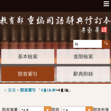
☰
基本檢索
進階檢索
部首索引
辭典附錄
:::
首頁
>
部首索引
「
」
4畫
/
木部
+4畫/板
部首筆畫
部首
部首外筆