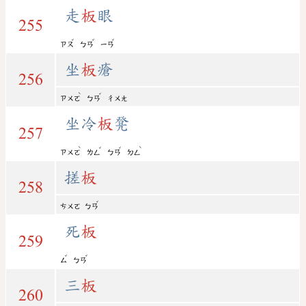
走
板
眼
255
ˇ
ˇ
ˇ
ㄗㄡ
ㄅㄢ
ㄧㄢ
坐
板
瘡
256
ˋ
ˇ
ㄗㄨㄛ
ㄅㄢ
ㄔㄨㄤ
坐冷
板
凳
257
ˋ
ˇ
ˇ
ˋ
ㄗㄨㄛ
ㄌㄥ
ㄅㄢ
ㄉㄥ
搓
板
258
ˇ
ㄘㄨㄛ
ㄅㄢ
死
板
259
ˇ
ˇ
ㄙ
ㄅㄢ
三
板
260