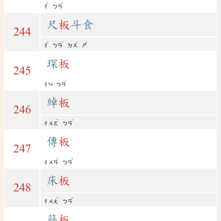
ˇ
ˇ
ㄔ
ㄅㄢ
尺
板
斗食
244
ˇ
ˇ
ˇ
ˊ
ㄔ
ㄅㄢ
ㄉㄡ
ㄕ
琛
板
245
ˇ
ㄔㄣ
ㄅㄢ
綽
板
246
ˋ
ˇ
ㄔㄨㄛ
ㄅㄢ
傳
板
247
ˊ
ˇ
ㄔㄨㄢ
ㄅㄢ
床
板
248
ˊ
ˇ
ㄔㄨㄤ
ㄅㄢ
篩
板