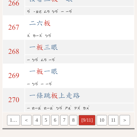
266
ˋ
ˇ
ˇ
ㄢ
˙ㄓㄜ
ㄙㄢ
ㄅㄢ
ㄧ
ㄧㄢ
二六
板
267
ˋ
ˋ
ˇ
ㄦ
ㄌㄧㄡ
ㄅㄢ
一
板
三眼
268
ˇ
ˇ
ㄧ
ㄅㄢ
ㄙㄢ
ㄧㄢ
一
板
一眼
269
ˇ
ˇ
ㄧ
ㄅㄢ
ㄧ
ㄧㄢ
一條跳
板
上走路
270
ˊ
ˋ
ˇ
ˋ
ˇ
ˋ
ㄧ
ㄊㄧㄠ
ㄊㄧㄠ
ㄅㄢ
ㄕㄤ
ㄗㄡ
ㄌㄨ
1…
＜
4
5
6
7
8
[9/11]
10
11
＞