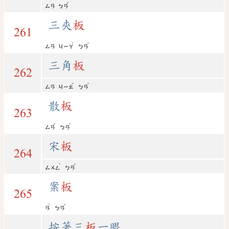
ˇ
ㄙㄢ
ㄅㄢ
三夾
板
261
ˊ
ˇ
ㄙㄢ
ㄐㄧㄚ
ㄅㄢ
三角
板
262
ˇ
ˇ
ㄙㄢ
ㄐㄧㄠ
ㄅㄢ
散
板
263
ˇ
ˇ
ㄙㄢ
ㄅㄢ
宋
板
264
ˋ
ˇ
ㄙㄨㄥ
ㄅㄢ
案
板
265
ˋ
ˇ
ㄢ
ㄅㄢ
按著三
板
一眼