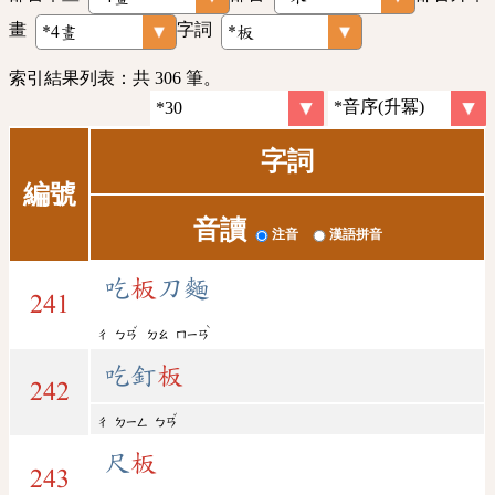
畫
字詞
索引結果列表：共 306 筆。
字詞
編號
音讀
注音
漢語拼音
吃
板
刀麵
241
ˇ
ˋ
ㄔ
ㄅㄢ
ㄉㄠ
ㄇㄧㄢ
吃釘
板
242
ˇ
ㄔ
ㄉㄧㄥ
ㄅㄢ
尺
板
243