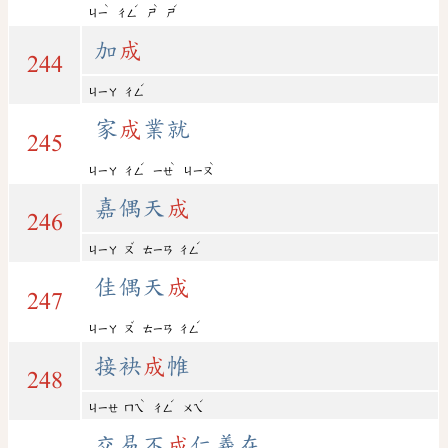
ˋ
ˊ
ˋ
ˊ
ㄐㄧ
ㄔㄥ
ㄕ
ㄕ
加
成
244
ˊ
ㄐㄧㄚ
ㄔㄥ
家
成
業就
245
ˊ
ˋ
ˋ
ㄐㄧㄚ
ㄔㄥ
ㄧㄝ
ㄐㄧㄡ
嘉偶天
成
246
ˇ
ˊ
ㄐㄧㄚ
ㄡ
ㄊㄧㄢ
ㄔㄥ
佳偶天
成
247
ˇ
ˊ
ㄐㄧㄚ
ㄡ
ㄊㄧㄢ
ㄔㄥ
接袂
成
帷
248
ˋ
ˊ
ˊ
ㄐㄧㄝ
ㄇㄟ
ㄔㄥ
ㄨㄟ
交易不
成
仁義在