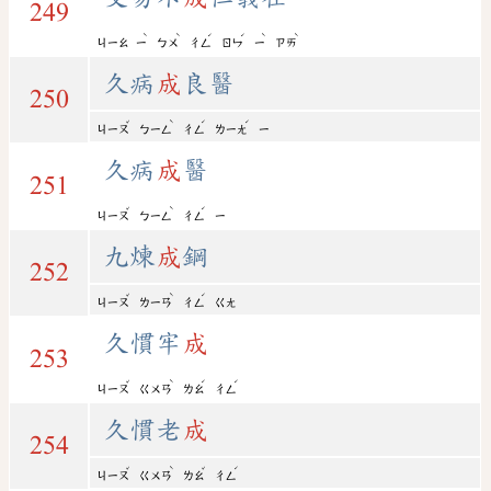
249
ˋ
ˋ
ˊ
ˊ
ˋ
ˋ
ㄐㄧㄠ
ㄧ
ㄅㄨ
ㄔㄥ
ㄖㄣ
ㄧ
ㄗㄞ
久病
成
良醫
250
ˇ
ˋ
ˊ
ˊ
ㄐㄧㄡ
ㄅㄧㄥ
ㄔㄥ
ㄌㄧㄤ
ㄧ
久病
成
醫
251
ˇ
ˋ
ˊ
ㄐㄧㄡ
ㄅㄧㄥ
ㄔㄥ
ㄧ
九煉
成
鋼
252
ˇ
ˋ
ˊ
ㄐㄧㄡ
ㄌㄧㄢ
ㄔㄥ
ㄍㄤ
久慣牢
成
253
ˇ
ˋ
ˊ
ˊ
ㄐㄧㄡ
ㄍㄨㄢ
ㄌㄠ
ㄔㄥ
久慣老
成
254
ˇ
ˋ
ˇ
ˊ
ㄐㄧㄡ
ㄍㄨㄢ
ㄌㄠ
ㄔㄥ