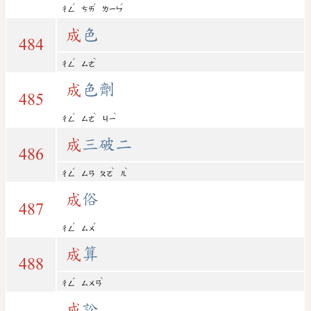
ˊ
ˊ
ˊ
ㄔㄥ
ㄘㄞ
ㄌㄧㄣ
成
色
484
ˊ
ˋ
ㄔㄥ
ㄙㄜ
成
色劑
485
ˊ
ˋ
ˋ
ㄔㄥ
ㄙㄜ
ㄐㄧ
成
三破二
486
ˊ
ˋ
ˋ
ㄔㄥ
ㄙㄢ
ㄆㄛ
ㄦ
成
俗
487
ˊ
ˊ
ㄔㄥ
ㄙㄨ
成
算
488
ˊ
ˋ
ㄔㄥ
ㄙㄨㄢ
成
訟