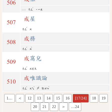
506
ˊ
ㄔㄥ
˙ㄧㄤ
成
屋
507
ˊ
ㄔㄥ
ㄨ
成
務
508
ˊ
ˋ
ㄔㄥ
ㄨ
成
窩兒
509
ˊ
ㄔㄥ
ㄨㄛㄦ
成
唯識論
510
ˊ
ˊ
ˋ
ˋ
ㄔㄥ
ㄨㄟ
ㄕ
ㄌㄨㄣ
1…
＜
12
13
14
15
16
[17/24]
18
19
20
21
22
＞
…24