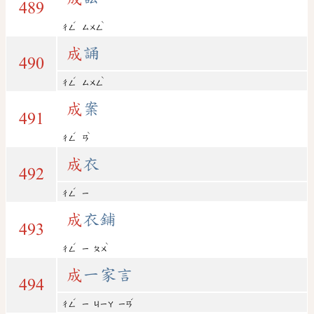
489
ˊ
ˋ
ㄔㄥ
ㄙㄨㄥ
成
誦
490
ˊ
ˋ
ㄔㄥ
ㄙㄨㄥ
成
案
491
ˊ
ˋ
ㄔㄥ
ㄢ
成
衣
492
ˊ
ㄔㄥ
ㄧ
成
衣鋪
493
ˊ
ˋ
ㄔㄥ
ㄧ
ㄆㄨ
成
一家言
494
ˊ
ˊ
ㄔㄥ
ㄧ
ㄐㄧㄚ
ㄧㄢ