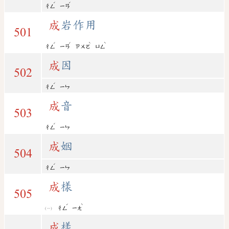
ˊ
ˊ
ㄔㄥ
ㄧㄢ
成
岩作用
501
ˊ
ˊ
ˋ
ˋ
ㄔㄥ
ㄧㄢ
ㄗㄨㄛ
ㄩㄥ
成
因
502
ˊ
ㄔㄥ
ㄧㄣ
成
音
503
ˊ
ㄔㄥ
ㄧㄣ
成
姻
504
ˊ
ㄔㄥ
ㄧㄣ
成
樣
505
ˊ
ˋ
ㄔㄥ
ㄧㄤ
成
樣