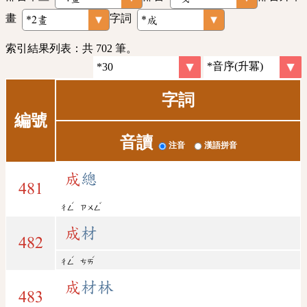
畫
字詞
索引結果列表：共 702 筆。
字詞
編號
音讀
注音
漢語拼音
成
總
481
ˊ
ˇ
ㄔㄥ
ㄗㄨㄥ
成
材
482
ˊ
ˊ
ㄔㄥ
ㄘㄞ
成
材林
483