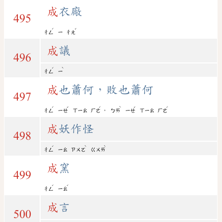
成
衣廠
495
ˊ
ˇ
ㄔㄥ
ㄧ
ㄔㄤ
成
議
496
ˊ
ˋ
ㄔㄥ
ㄧ
成
也蕭何，敗也蕭何
497
ˊ
ˇ
ˊ
ˋ
ˇ
ˊ
，
ㄔㄥ
ㄧㄝ
ㄒㄧㄠ
ㄏㄜ
ㄅㄞ
ㄧㄝ
ㄒㄧㄠ
ㄏㄜ
成
妖作怪
498
ˊ
ˋ
ˋ
ㄔㄥ
ㄧㄠ
ㄗㄨㄛ
ㄍㄨㄞ
成
窯
499
ˊ
ˊ
ㄔㄥ
ㄧㄠ
成
言
500