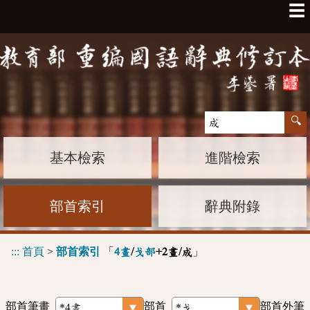
☰
基本檢索
進階檢索
部首索引
辭典附錄
:::
首頁
>
部首索引
「
」
4畫
/
戈部
+2畫/成
部首筆畫
部首
部首外筆