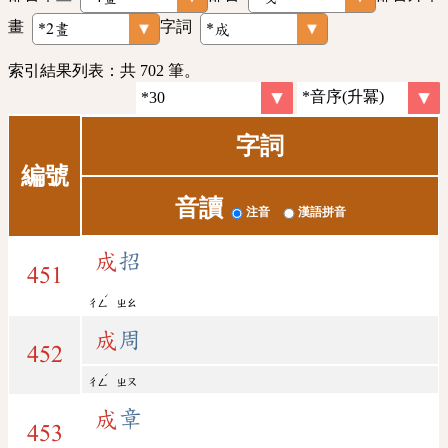
畫
字詞
索引結果列表：共 702 筆。
字詞
編號
音讀
注音
漢語拼音
成
招
451
ˊ
ㄔㄥ
ㄓㄠ
成
周
452
ˊ
ㄔㄥ
ㄓㄡ
成
章
453