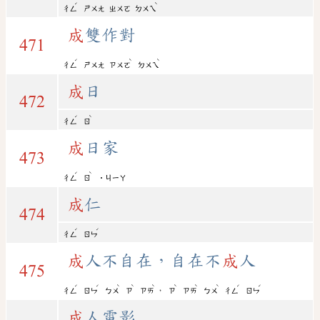
ˊ
ˋ
ㄔㄥ
ㄕㄨㄤ
ㄓㄨㄛ
ㄉㄨㄟ
成
雙作對
471
ˊ
ˋ
ˋ
ㄔㄥ
ㄕㄨㄤ
ㄗㄨㄛ
ㄉㄨㄟ
成
日
472
ˊ
ˋ
ㄔㄥ
ㄖ
成
日家
473
ˊ
ˋ
ㄔㄥ
ㄖ
˙ㄐㄧㄚ
成
仁
474
ˊ
ˊ
ㄔㄥ
ㄖㄣ
成
人不自在，自在不
成
人
475
ˊ
ˊ
ˋ
ˋ
ˋ
ˋ
ˋ
ˋ
ˊ
ˊ
，
ㄔㄥ
ㄖㄣ
ㄅㄨ
ㄗ
ㄗㄞ
ㄗ
ㄗㄞ
ㄅㄨ
ㄔㄥ
ㄖㄣ
成
人電影