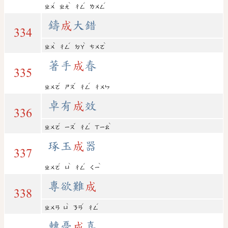
ˊ
ˋ
ˊ
ˊ
ㄓㄨ
ㄓㄤ
ㄔㄥ
ㄌㄨㄥ
鑄
成
大錯
334
ˋ
ˊ
ˋ
ˋ
ㄓㄨ
ㄔㄥ
ㄉㄚ
ㄘㄨㄛ
著手
成
春
335
ˊ
ˇ
ˊ
ㄓㄨㄛ
ㄕㄡ
ㄔㄥ
ㄔㄨㄣ
卓有
成
效
336
ˊ
ˇ
ˊ
ˋ
ㄓㄨㄛ
ㄧㄡ
ㄔㄥ
ㄒㄧㄠ
琢玉
成
器
337
ˊ
ˋ
ˊ
ˋ
ㄓㄨㄛ
ㄩ
ㄔㄥ
ㄑㄧ
專欲難
成
338
ˋ
ˊ
ˊ
ㄓㄨㄢ
ㄩ
ㄋㄢ
ㄔㄥ
轉憂
成
喜