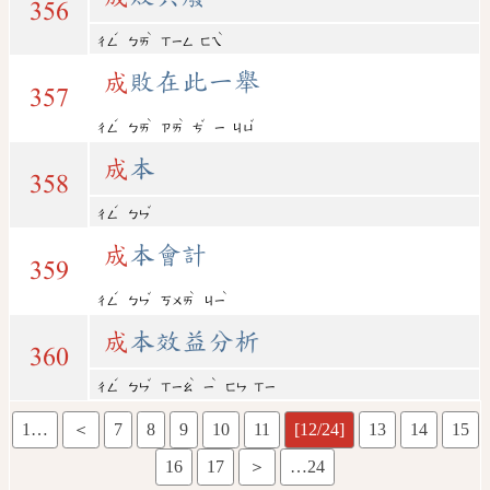
356
ˊ
ˋ
ˋ
ㄔㄥ
ㄅㄞ
ㄒㄧㄥ
ㄈㄟ
成
敗在此一舉
357
ˊ
ˋ
ˋ
ˇ
ˇ
ㄔㄥ
ㄅㄞ
ㄗㄞ
ㄘ
ㄧ
ㄐㄩ
成
本
358
ˊ
ˇ
ㄔㄥ
ㄅㄣ
成
本會計
359
ˊ
ˇ
ˋ
ˋ
ㄔㄥ
ㄅㄣ
ㄎㄨㄞ
ㄐㄧ
成
本效益分析
360
ˊ
ˇ
ˋ
ˋ
ㄔㄥ
ㄅㄣ
ㄒㄧㄠ
ㄧ
ㄈㄣ
ㄒㄧ
1…
＜
7
8
9
10
11
[12/24]
13
14
15
16
17
＞
…24