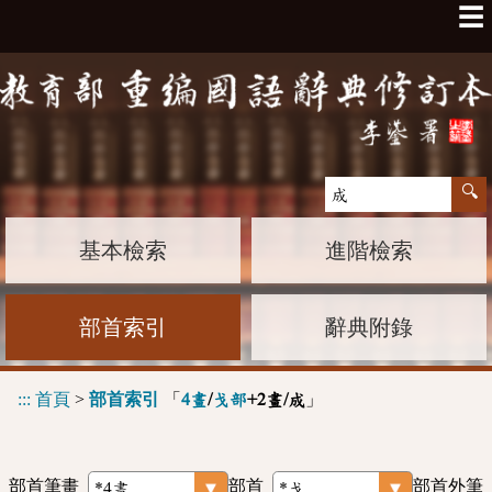
☰
基本檢索
進階檢索
部首索引
辭典附錄
:::
首頁
>
部首索引
「
」
4畫
/
戈部
+2畫/成
部首筆畫
部首
部首外筆