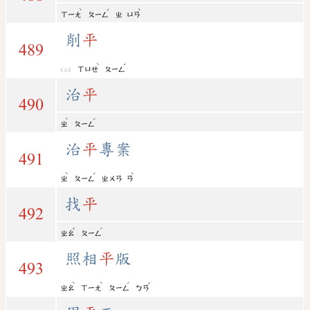
ˋ
ˊ
ˋ
ㄒㄧㄤ
ㄆㄧㄥ
ㄓ
ㄩㄢ
削
平
489
ˋ
ˊ
ㄒㄩㄝ
ㄆㄧㄥ
治
平
490
ˋ
ˊ
ㄓ
ㄆㄧㄥ
治
平
專案
491
ˋ
ˊ
ˋ
ㄓ
ㄆㄧㄥ
ㄓㄨㄢ
ㄢ
找
平
492
ˇ
ˊ
ㄓㄠ
ㄆㄧㄥ
照相
平
版
493
ˋ
ˋ
ˊ
ˇ
ㄓㄠ
ㄒㄧㄤ
ㄆㄧㄥ
ㄅㄢ