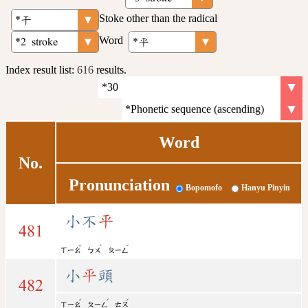
Stoke other than the radical
Word
Index result list:
616
results.
Word
No.
Pronunciation
Bopomofo
Hanyu Pinyin
小不
平
481
ˇ
ˋ
ˊ
ㄒㄧㄠ
ㄅㄨ
ㄆㄧㄥ
小
平
頭
482
ˇ
ˊ
ˊ
ㄒㄧㄠ
ㄆㄧㄥ
ㄊㄡ