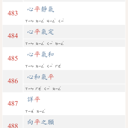
心
平
靜氣
483
ˊ
ˋ
ˋ
ㄒㄧㄣ
ㄆㄧㄥ
ㄐㄧㄥ
ㄑㄧ
心
平
氣定
484
ˊ
ˋ
ˋ
ㄒㄧㄣ
ㄆㄧㄥ
ㄑㄧ
ㄉㄧㄥ
心
平
氣和
485
ˊ
ˋ
ˊ
ㄒㄧㄣ
ㄆㄧㄥ
ㄑㄧ
ㄏㄜ
心和氣
平
486
ˊ
ˋ
ˊ
ㄒㄧㄣ
ㄏㄜ
ㄑㄧ
ㄆㄧㄥ
詳
平
487
ˊ
ˊ
ㄒㄧㄤ
ㄆㄧㄥ
向
平
之願
488