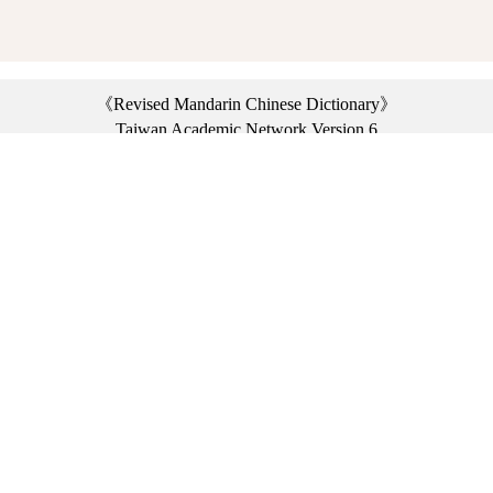
《Revised Mandarin Chinese Dictionary》
Taiwan Academic Network Version 6
©2021 Ministry of Education, R.O.C. All rights reserved.
︿
:::
Privacy statement
|
Dictionary network
|
Opinion exchange
|
Network Links
Headquarters: No. 2, Sanshu Rd., Sanxia Dist., New Taipei City 23703, Taiwan
(R.O.C.)、
Taipei Branch: No. 179, Sec. 1, Heping E. Rd., Daan Dist., Taipei City 10644,
Taiwan (R.O.C.)、
Taichung Branch Offices: No. 67, Shifan St., Fengyuan Dist., Taichung City 42081,
Taiwan (R.O.C.)
Telephone Switchboard：(02)7740-7890、
Fax：(02)7740-7064、
TANet VoIP：9009-7890