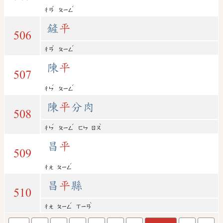
ˇ
ˊ
ㄔㄢ
ㄆㄧㄥ
鏟
平
506
ˇ
ˊ
ㄔㄢ
ㄆㄧㄥ
陳
平
507
ˊ
ˊ
ㄔㄣ
ㄆㄧㄥ
陳
平
分肉
508
ˊ
ˊ
ˋ
ㄔㄣ
ㄆㄧㄥ
ㄈㄣ
ㄖㄡ
昌
平
509
ˊ
ㄔㄤ
ㄆㄧㄥ
昌
平
縣
510
ˊ
ˋ
ㄔㄤ
ㄆㄧㄥ
ㄒㄧㄢ