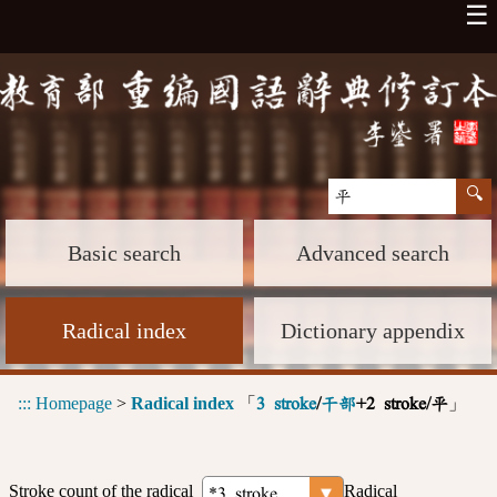
☰
Basic search
Advanced search
Radical index
Dictionary appendix
:::
Homepage
>
Radical index
「
」
3 stroke
/
干部
+2 stroke/平
Stroke count of the radical
Radical