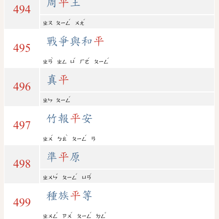
周
平
王
494
ˊ
ˊ
ㄓㄡ
ㄆㄧㄥ
ㄨㄤ
戰爭與和
平
495
ˋ
ˇ
ˊ
ˊ
ㄓㄢ
ㄓㄥ
ㄩ
ㄏㄜ
ㄆㄧㄥ
真
平
496
ˊ
ㄓㄣ
ㄆㄧㄥ
竹報
平
安
497
ˊ
ˋ
ˊ
ㄓㄨ
ㄅㄠ
ㄆㄧㄥ
ㄢ
準
平
原
498
ˇ
ˊ
ˊ
ㄓㄨㄣ
ㄆㄧㄥ
ㄩㄢ
種族
平
等
499
ˇ
ˊ
ˊ
ˇ
ㄓㄨㄥ
ㄗㄨ
ㄆㄧㄥ
ㄉㄥ