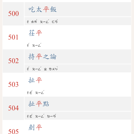
吃太
平
飯
500
ˋ
ˊ
ˋ
ㄔ
ㄊㄞ
ㄆㄧㄥ
ㄈㄢ
茌
平
501
ˊ
ˊ
ㄔ
ㄆㄧㄥ
持
平
之論
502
ˊ
ˊ
ˋ
ㄔ
ㄆㄧㄥ
ㄓ
ㄌㄨㄣ
扯
平
503
ˇ
ˊ
ㄔㄜ
ㄆㄧㄥ
扯
平
點
504
ˇ
ˊ
ˇ
ㄔㄜ
ㄆㄧㄥ
ㄉㄧㄢ
剷
平
505