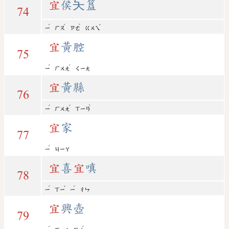
宜
侯夨簋
74
ˊ
ˊ
ˋ
ˇ
ㄧ
ㄏㄡ
ㄗㄜ
ㄍㄨㄟ
宜
黃腔
75
ˊ
ˊ
ㄧ
ㄏㄨㄤ
ㄑㄧㄤ
宜
黃縣
76
ˊ
ˊ
ˋ
ㄧ
ㄏㄨㄤ
ㄒㄧㄢ
宜
家
77
ˊ
ㄧ
ㄐㄧㄚ
宜
喜
宜
嗔
78
ˊ
ˇ
ˊ
ㄧ
ㄒㄧ
ㄧ
ㄔㄣ
宜
興壺
79
ˊ
ˊ