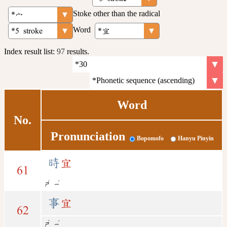
Stoke other than the radical
Word
Index result list:
97
results.
Word
No.
Pronunciation
Bopomofo
Hanyu Pinyin
時
宜
61
ˊ
ˊ
ㄕ
ㄧ
事
宜
62
ˋ
ˊ
ㄕ
ㄧ