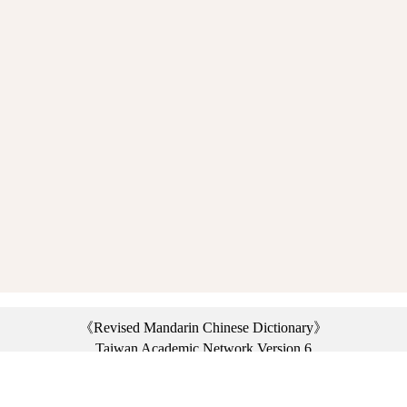
《Revised Mandarin Chinese Dictionary》
Taiwan Academic Network Version 6
©2021 Ministry of Education, R.O.C. All rights reserved.