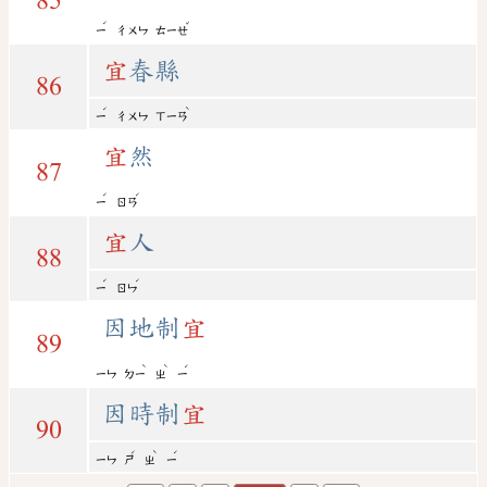
85
ˊ
ˇ
ㄧ
ㄔㄨㄣ
ㄊㄧㄝ
宜
春縣
86
ˊ
ˋ
ㄧ
ㄔㄨㄣ
ㄒㄧㄢ
宜
然
87
ˊ
ˊ
ㄧ
ㄖㄢ
宜
人
88
ˊ
ˊ
ㄧ
ㄖㄣ
因地制
宜
89
ˋ
ˋ
ˊ
ㄧㄣ
ㄉㄧ
ㄓ
ㄧ
因時制
宜
90
ˊ
ˋ
ˊ
ㄧㄣ
ㄕ
ㄓ
ㄧ