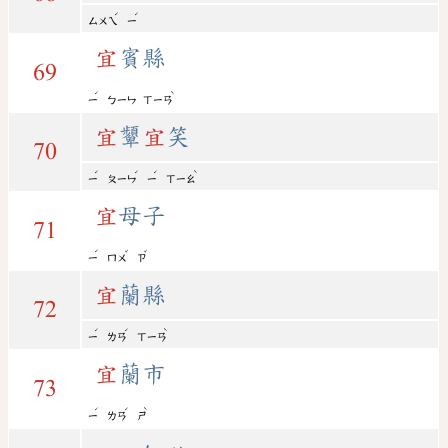
ˊ
ˊ
ㄙㄨㄟ
ㄧ
宜
賓縣
69
ˊ
ˋ
ㄧ
ㄅㄧㄣ
ㄒㄧㄢ
宜
顰
宜
笑
70
ˊ
ˊ
ˊ
ˋ
ㄧ
ㄆㄧㄣ
ㄧ
ㄒㄧㄠ
宜
母子
71
ˊ
ˇ
ˇ
ㄧ
ㄇㄨ
ㄗ
宜
蘭縣
72
ˊ
ˊ
ˋ
ㄧ
ㄌㄢ
ㄒㄧㄢ
宜
蘭市
73
ˊ
ˊ
ˋ
ㄧ
ㄌㄢ
ㄕ