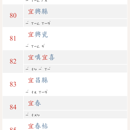
ㄧ
ㄒㄧㄥ
ㄏㄨ
宜
興縣
80
ˊ
ˋ
ㄧ
ㄒㄧㄥ
ㄒㄧㄢ
宜
興瓷
81
ˊ
ˊ
ㄧ
ㄒㄧㄥ
ㄘ
宜
嗔
宜
喜
82
ˊ
ˊ
ˇ
ㄧ
ㄔㄣ
ㄧ
ㄒㄧ
宜
昌縣
83
ˊ
ˋ
ㄧ
ㄔㄤ
ㄒㄧㄢ
宜
春
84
ˊ
ㄧ
ㄔㄨㄣ
宜
春帖