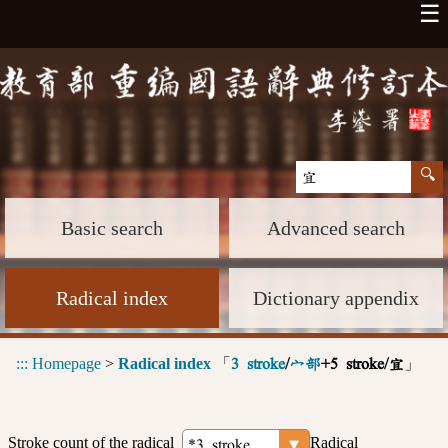
☰
Basic search
Advanced search
Radical index
Dictionary appendix
:::
Homepage
>
Radical index
「
」
3 stroke
/
宀部
+5 stroke/宜
Stroke count of the radical
Radical