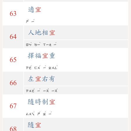
適
宜
63
ˋ
ˊ
ㄕ
ㄧ
人地相
宜
64
ˊ
ˋ
ˊ
ㄖㄣ
ㄉㄧ
ㄒㄧㄤ
ㄧ
擇福
宜
重
65
ˊ
ˊ
ˊ
ˋ
ㄗㄜ
ㄈㄨ
ㄧ
ㄓㄨㄥ
左
宜
右有
66
ˇ
ˊ
ˋ
ˇ
ㄗㄨㄛ
ㄧ
ㄧㄡ
ㄧㄡ
隨時制
宜
67
ˊ
ˊ
ˋ
ˊ
ㄙㄨㄟ
ㄕ
ㄓ
ㄧ
隨
宜
68