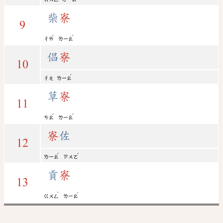
柴
寮
9
ˊ
ˊ
ㄔㄞ
ㄌㄧㄠ
倡
寮
10
ˊ
ㄔㄤ
ㄌㄧㄠ
草
寮
11
ˇ
ˊ
ㄘㄠ
ㄌㄧㄠ
寮
佐
12
ˊ
ˇ
ㄌㄧㄠ
ㄗㄨㄛ
貢
寮
13
ˋ
ˊ
ㄍㄨㄥ
ㄌㄧㄠ