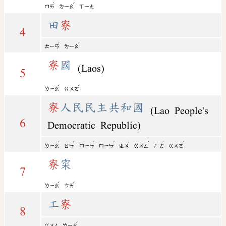
ˋ
ˊ
ㄇㄞ
ㄌㄧㄠ
ㄒㄧㄤ
田
寮
4
ˊ
ˊ
ㄊㄧㄢ
ㄌㄧㄠ
寮
國
(Laos)
5
ˊ
ˊ
ㄌㄧㄠ
ㄍㄨㄛ
寮
人民民主共和國
(Lao People's
6
Democratic Republic)
ˊ
ˊ
ˊ
ˊ
ˇ
ˋ
ˊ
ˊ
ㄌㄧㄠ
ㄖㄣ
ㄇㄧㄣ
ㄇㄧㄣ
ㄓㄨ
ㄍㄨㄥ
ㄏㄜ
ㄍㄨㄛ
寮
寀
7
ˊ
ˇ
ㄌㄧㄠ
ㄘㄞ
工
寮
8
ˊ
ㄍㄨㄥ
ㄌㄧㄠ