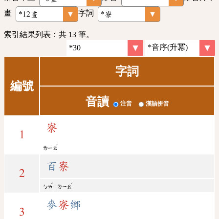
畫
字詞
索引結果列表：共 13 筆。
字詞
編號
音讀
注音
漢語拼音
寮
1
ˊ
ㄌㄧㄠ
百
寮
2
ˇ
ˊ
ㄅㄞ
ㄌㄧㄠ
麥
寮
鄉
3